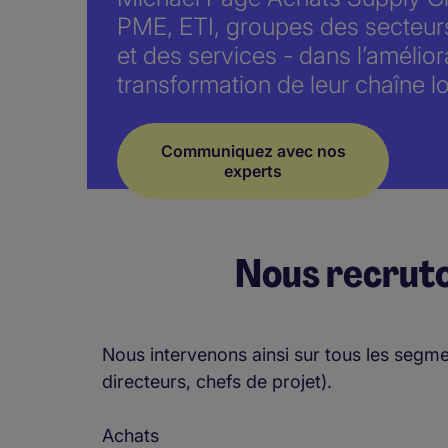
PME, ETI, groupes des secteurs d
et des services - dans l’amélior
transformation de leur chaîne lo
Communiquez avec nos
experts
Nous recruto
Nous intervenons ainsi sur tous les segme
directeurs, chefs de projet).
Achats