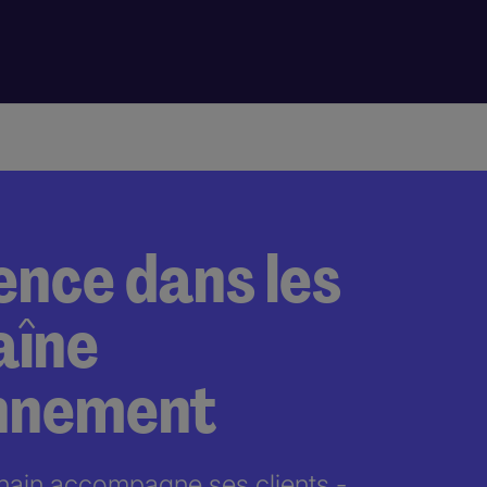
ence dans les
aîne
onnement
ain accompagne ses clients -