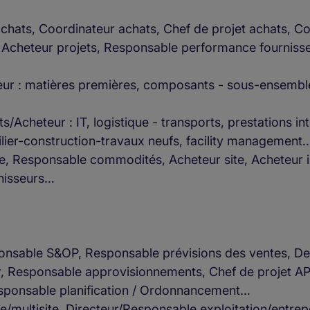
 achats, Coordinateur achats, Chef de projet achats,
 Acheteur projets, Responsable performance fournisse
teur : matières premières, composants - sous-ensembl
s/Acheteur : IT, logistique - transports, prestations in
ier-construction-travaux neufs, facility management
ite, Responsable commodités, Acheteur site, Acheteur 
rnisseurs…
onsable S&OP, Responsable prévisions des ventes, 
r, Responsable approvisionnements, Chef de projet 
Responsable planification / Ordonnancement…
ite/multisite, Directeur/Responsable exploitation/entr