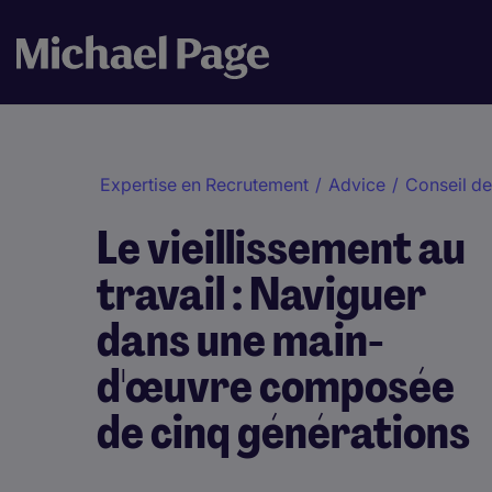
Expertise en Recrutement
/
Advice
/
Conseil de
Le vieillissement au
travail : Naviguer
dans une main-
d'œuvre composée
de cinq générations