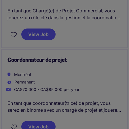
En tant que Chargé(e) de Projet Commercial, vous
jouerez un rôle clé dans la gestion et la coordination
des projets de construction commerciale et Industriel
sur la Rive-Sud, en veillant à leur bon déroulement et
View Job
à leur succès.
Coordonnateur de projet
Montréal
Permanent
CA$70,000 - CA$85,000 per year
En tant que coordonnateur(trice) de projet, vous
serez en binome avec un chargé de projet et jouerez
un rôle clé dans la gestion et le suivi des projets de
construction, en veillant à leur bon déroulement et à
View Job