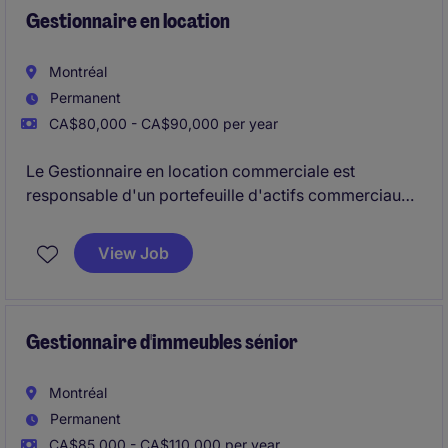
qualité de ses équipes.
Gestionnaire en location
Montréal
Permanent
CA$80,000 - CA$90,000 per year
Le Gestionnaire en location commerciale est
responsable d'un portefeuille d'actifs commerciaux
et met en œuvre des stratégies de location visant à
maximiser l'occupation, les revenus et la valeur à
View Job
long terme.
Le rôle comprend la négociation de baux complexes,
le leadership de l'équipe de location et la
Gestionnaire d'immeubles sénior
collaboration avec les équipes internes pour soutenir
la vision stratégique des actifs.
Montréal
Permanent
CA$85,000 - CA$110,000 per year