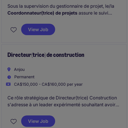
Sous la supervision du gestionnaire de projet, le/la
Coordonnateur(trice) de projets
assure le suivi
administratif et opérationnel de projets de
construction. Il/elle contribue activement à la réussite
View Job
des projets en veillant au respect des échéanciers,
des budgets et des standards de qualité, tout en
maintenant des relations solides avec les clients et
les sous-traitants.
Directeur(trice) de construction
Anjou
Permanent
CA$150,000 - CA$160,000 per year
Ce rôle stratégique de Directeur(trice) Construction
s'adresse à un leader expérimenté souhaitant avoir
un impact concret sur la performance, la structure et
la réussite de projets majeurs.
View Job