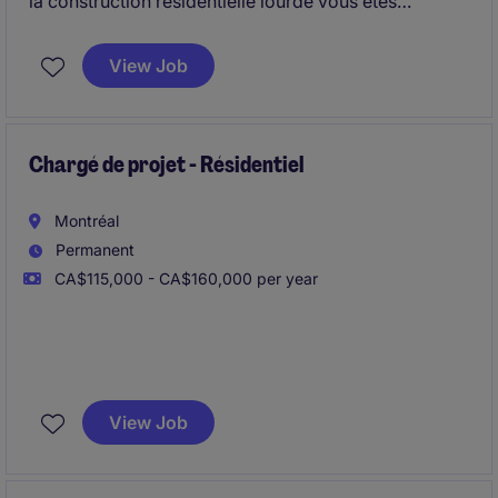
la construction résidentielle lourde vous êtes
responsable de la gestion et de la coordination
efficace des projets de 30M$ a 100M$.
View Job
Chargé de projet - Résidentiel
Montréal
Permanent
CA$115,000 - CA$160,000 per year
Notre client est un entrepreneur général bien établi
au Québec, reconnu pour la réalisation de projets
View Job
majeurs en construction (institutionnel, commercial et
ouvrages complexes). L'entreprise se distingue par
son expertise technique, sa capacité de livraison et la