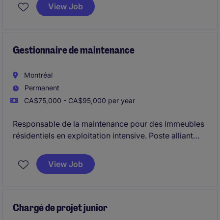
de l'énergie et des ressources naturelles. Vous
View Job
jouerez un rôle clé dans la coordination des équipes
et des ressources pour assurer le succès des projets.
Gestionnaire de maintenance
Montréal
Permanent
CA$75,000 - CA$95,000 per year
Responsable de la maintenance pour des immeubles
résidentiels en exploitation intensive. Poste alliant
gestion d'équipe, coordination des fournisseurs et
interventions techniques ponctuelles.
View Job
Chargé de projet junior