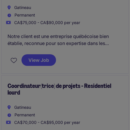
Gatineau
Permanent
CA$75,000 - CA$90,000 per year
Notre client est une entreprise québécoise bien
établie, reconnue pour son expertise dans les
secteurs de la construction commerciale, industrielle
et institutionnelle. Présente depuis plusieurs
View Job
décennies, elle est solidement implantée dans la
région de l'Outaouais. Sa division Toiture souhaite
accueillir un Chargé de projet expérimenté afin de
renforcer son équipe et soutenir ses activités.
Coordinateur(trice) de projets - Residentiel
lourd
Gatineau
Permanent
CA$70,000 - CA$95,000 per year