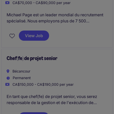
CA$70,000 - CA$90,000 per year
Michael Page est un leader mondial du recrutement
spécialisé. Nous employons plus de 7 500
collaborateurs dans 37 pays.
Beaucoup de choses ont changé depuis notre
View Job
création en Angleterre en 1976 et le groupe continue
de croître et d'évoluer.
Chef(fe) de projet senior
Bécancour
Permanent
CA$150,000 - CA$190,000 per year
En tant que chef(fe) de projet senior, vous serez
responsable de la gestion et de l'exécution de
projets complexes de construction dans le secteur