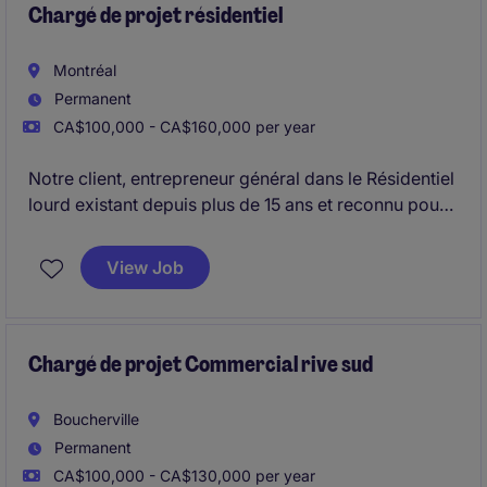
Chargé de projet résidentiel
Montréal
Permanent
CA$100,000 - CA$160,000 per year
Notre client, entrepreneur général dans le Résidentiel
lourd existant depuis plus de 15 ans et reconnu pour
son professionnalisme, recherche un Chargé de
projets de construction pour des tours de plus de 10
View Job
étages sur Montréal et Laval .
Firme très dynamique, avec une forte expertise
technique et une équipe talentueuse d'environ 100
Chargé de projet Commercial rive sud
salariés.
Boucherville
Permanent
CA$100,000 - CA$130,000 per year