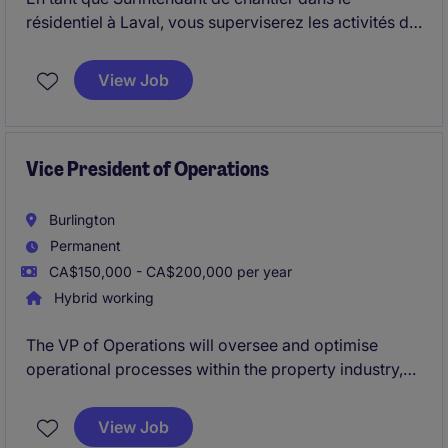
résidentiel à Laval, vous superviserez les activités de
construction pour assurer la qualité, le respect des
échéanciers et des budgets. Votre expertise dans le
View Job
secteur de la construction sera essentielle pour
coordonner les équipes et garantir le bon
déroulement des projets.
Vice President of Operations
Burlington
Permanent
CA$150,000 - CA$200,000 per year
Hybrid working
The VP of Operations will oversee and optimise
operational processes within the property industry,
ensuring exceptional service delivery and strategic
alignment. This leadership role is based in Burlington
View Job
and is ideal for professionals who thrive on driving