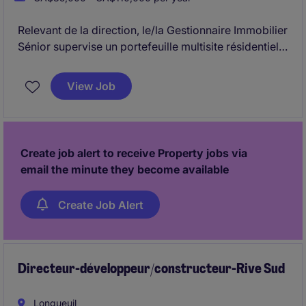
Relevant de la direction, le/la Gestionnaire Immobilier
Sénior supervise un portefeuille multisite résidentiel
et commercial avec une responsabilité complète sur
les opérations, la performance financière et
View Job
l'expérience locataire.
Ce rôle clé implique le leadership des équipes sur
site et l'optimisation continue des actifs dans un
Create job alert to receive Property jobs via
environnement axé sur l'excellence opérationnelle.
email the minute they become available
Create Job Alert
Directeur-développeur/constructeur-Rive Sud
Longueuil