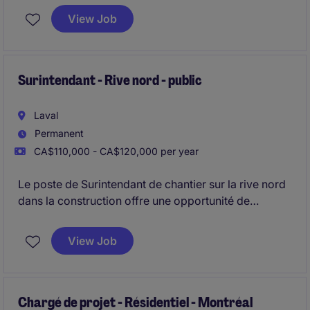
usage mixte dans la région de Montréal.
View Job
Surintendant - Rive nord - public
Laval
Permanent
CA$110,000 - CA$120,000 per year
Le poste de Surintendant de chantier sur la rive nord
dans la construction offre une opportunité de
superviser des projets publics d'envergure. Vous
serez responsable de gérer les opérations sur le
View Job
chantier tout en assurant le respect des échéanciers
et des normes de qualité.
Chargé de projet - Résidentiel - Montréal