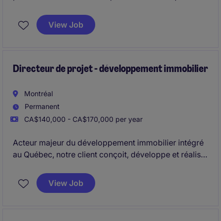
dans les secteurs institutionnel, commercial et des
infrastructures lui permet de réaliser des projets
View Job
complexes parmi les plus ambitieux de la province.
Directeur de projet - développement immobilier
Montréal
Permanent
CA$140,000 - CA$170,000 per year
Acteur majeur du développement immobilier intégré
au Québec, notre client conçoit, développe et réalise
des projets d'envergure dans le secteur résidentiel et
commercial. Reconnue pour la qualité architecturale
View Job
de ses projets, l'entreprise intervient sur l'ensemble
du cycle de vie : acquisition, montage financier,
délivrance des permis, conception, construction et