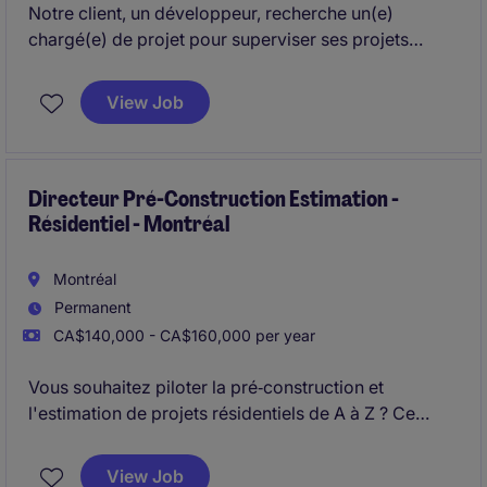
Notre client, un développeur, recherche un(e)
chargé(e) de projet pour superviser ses projets
immobiliers et assurer leur bon déroulement. Le
poste offre une réelle possibilité d'évolution et
View Job
d'élargissement des responsabilités au sein d'une
organisation en pleine croissance.
Directeur Pré-Construction Estimation -
Résidentiel - Montréal
Montréal
Permanent
CA$140,000 - CA$160,000 per year
Vous souhaitez piloter la pré‑construction et
l'estimation de projets résidentiels de A à Z ? Ce
poste de Directeur Pré‑construction & Estimation est
un rôle hybride mais fort de responsabilité qui vous
View Job