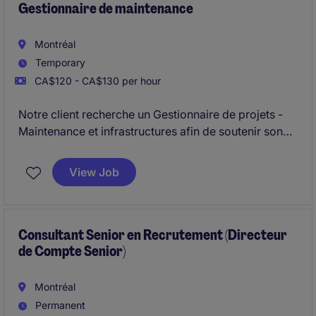
mise en marché.
Gestionnaire de maintenance
Montréal
Temporary
CA$120 - CA$130 per hour
Notre client recherche un Gestionnaire de projets -
Maintenance et infrastructures afin de soutenir son
équipe dans la réalisation d'un volume important de
projets pour l'aéroport de Montréal et Toronto. Vous
View Job
gérerez simultanément plusieurs initiatives touchant
les bâtiments, les infrastructures et les installations
opérationnelles, tout en coordonnant les différents
intervenants impliqués.
Consultant Senior en Recrutement (Directeur
de Compte Senior)
Montréal
Permanent