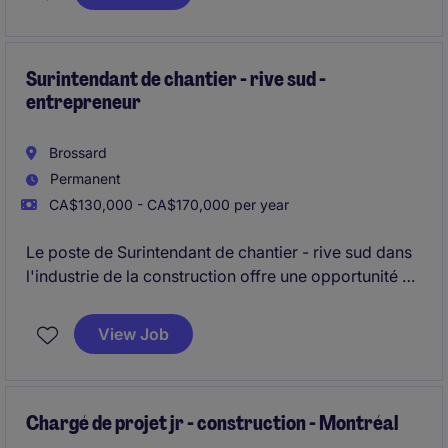
place au cœur des décisions stratégiques, avec une
réelle influence sur la conception, les coûts et la mise
en chantier des projets, au sein d'un
développeur‑constructeur structuré et ambitieux.
Surintendant de chantier - rive sud -
entrepreneur
Brossard
Permanent
CA$130,000 - CA$170,000 per year
Le poste de Surintendant de chantier - rive sud dans
l'industrie de la construction offre une opportunité de
superviser des projets de construction variés. Vous
jouerez un rôle clé dans la coordination et la gestion
View Job
des équipes sur le terrain afin de garantir le bon
déroulement des travaux.
Chargé de projet jr - construction - Montréal