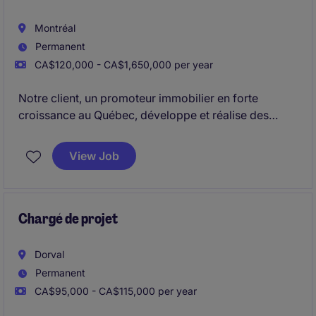
Montréal
Permanent
CA$120,000 - CA$1,650,000 per year
Notre client, un promoteur immobilier en forte
croissance au Québec, développe et réalise des
projets multirésidentiels d'envergure avec une
approche rigoureuse et orientée performance. Dans
View Job
un contexte de structuration et d'accélération de ses
activités, il cherche à intégrer un
chargé de projet
sénior capable de prendre leine ownership de ses
projets.
Chargé de projet
Dorval
Permanent
CA$95,000 - CA$115,000 per year