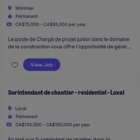
Montréal
Permanent
CA$75,000 - CA$85,000 per year
Le poste de Chargé de projet junior dans le domaine
de la construction vous offre l'opportunité de gérer
des projets variés dans un environnement stimulant.
Vous serez responsable de superviser les différentes
View Job
étapes des projets pour assurer leur succès à
Westmount
Surintendant de chantier - résidentiel - Laval
Laval
Permanent
CA$130,000 - CA$150,000 per year
En tant que Surintendant de chantier dans le