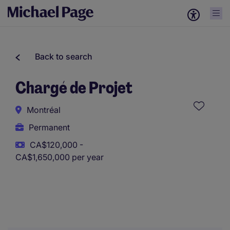
Back to search
Chargé de Projet
Montréal
Permanent
CA$120,000 -
CA$1,650,000 per year
This role uses AI-assisted tools to support initial screening.
All assessments and decisions are made by a human
reviewer.