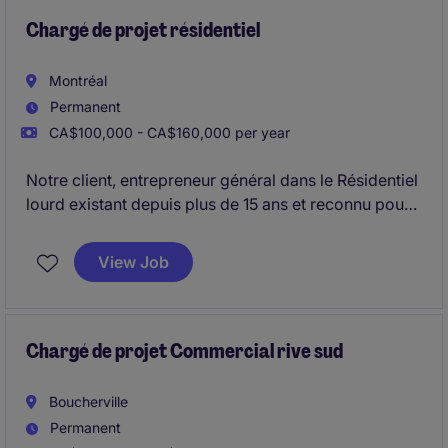
Chargé de projet résidentiel
Montréal
Permanent
CA$100,000 - CA$160,000 per year
Notre client, entrepreneur général dans le Résidentiel
lourd existant depuis plus de 15 ans et reconnu pour
son professionnalisme, recherche un Chargé de
projets de construction pour des tours de plus de 10
View Job
étages sur Montréal et Laval .
Firme très dynamique, avec une forte expertise
technique et une équipe talentueuse d'environ 100
Chargé de projet Commercial rive sud
salariés.
Boucherville
Permanent