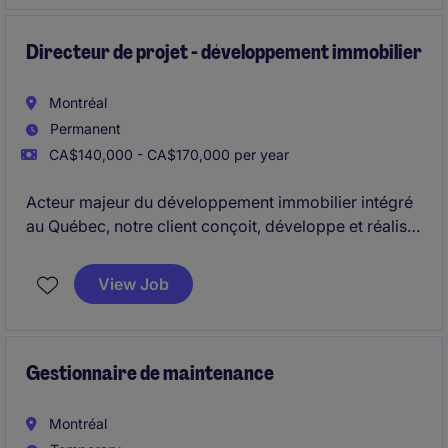
Directeur de projet - développement immobilier
Montréal
Permanent
CA$140,000 - CA$170,000 per year
Acteur majeur du développement immobilier intégré
au Québec, notre client conçoit, développe et réalise
des projets d'envergure dans le secteur résidentiel et
commercial. Reconnue pour la qualité architecturale
View Job
de ses projets, l'entreprise intervient sur l'ensemble
du cycle de vie : acquisition, montage financier,
délivrance des permis, conception, construction et
mise en marché.
Gestionnaire de maintenance
Montréal