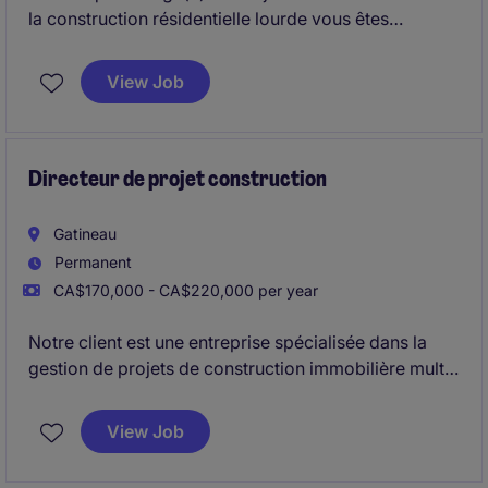
la construction résidentielle lourde vous êtes
responsable de la gestion et de la coordination
efficace des projets de 30M$ a 100M$.
View Job
Directeur de projet construction
Gatineau
Permanent
CA$170,000 - CA$220,000 per year
Notre client est une entreprise spécialisée dans la
gestion de projets de construction immobilière multi-
résidentielle. Dans le cadre de sa croissance, nous
sommes à la recherche d'un Directeur de projets
View Job
pour assurer la gestion complète de projets
résidentiels lourds dans la région de la Capitale-