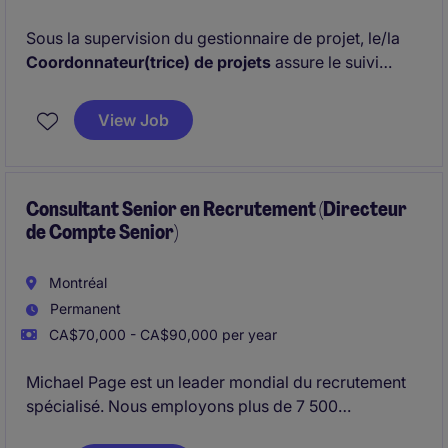
Sous la supervision du gestionnaire de projet, le/la
Coordonnateur(trice) de projets
assure le suivi
administratif et opérationnel de projets de
construction. Il/elle contribue activement à la réussite
View Job
des projets en veillant au respect des échéanciers,
des budgets et des standards de qualité, tout en
maintenant des relations solides avec les clients et
les sous-traitants.
Consultant Senior en Recrutement (Directeur
de Compte Senior)
Montréal
Permanent
CA$70,000 - CA$90,000 per year
Michael Page est un leader mondial du recrutement
spécialisé. Nous employons plus de 7 500
collaborateurs dans 37 pays.