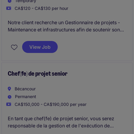
Temporary
CA$120 - CA$130 per hour
Notre client recherche un Gestionnaire de projets -
Maintenance et infrastructures afin de soutenir son
équipe dans la réalisation d'un volume important de
projets pour l'aéroport de Montréal et Toronto. Vous
View Job
gérerez simultanément plusieurs initiatives touchant
les bâtiments, les infrastructures et les installations
opérationnelles, tout en coordonnant les différents
intervenants impliqués.
Chef(fe) de projet senior
Bécancour
Permanent
CA$150,000 - CA$190,000 per year
En tant que chef(fe) de projet senior, vous serez
responsable de la gestion et de l'exécution de
projets complexes de construction dans le secteur