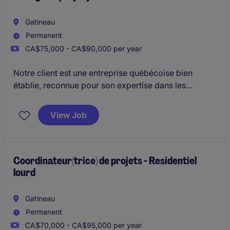
Gatineau
Permanent
CA$75,000 - CA$90,000 per year
Notre client est une entreprise québécoise bien
établie, reconnue pour son expertise dans les
secteurs de la construction commerciale, industrielle
et institutionnelle. Présente depuis plusieurs
View Job
décennies, elle est solidement implantée dans la
région de l'Outaouais. Sa division Toiture souhaite
accueillir un Chargé de projet expérimenté afin de
renforcer son équipe et soutenir ses activités.
Coordinateur(trice) de projets - Residentiel
lourd
Gatineau
Permanent
CA$70,000 - CA$95,000 per year