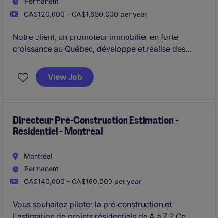
Permanent
CA$120,000 - CA$1,650,000 per year
Notre client, un promoteur immobilier en forte
croissance au Québec, développe et réalise des
projets multirésidentiels d'envergure avec une
approche rigoureuse et orientée performance. Dans
View Job
un contexte de structuration et d'accélération de ses
activités, il cherche à intégrer un
chargé de projet
sénior capable de prendre leine ownership de ses
projets.
Directeur Pré-Construction Estimation -
Résidentiel - Montréal
Montréal
Permanent
CA$140,000 - CA$160,000 per year
Vous souhaitez piloter la pré‑construction et
l'estimation de projets résidentiels de A à Z ? Ce