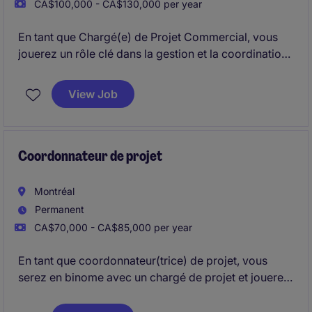
CA$100,000 - CA$130,000 per year
En tant que Chargé(e) de Projet Commercial, vous
jouerez un rôle clé dans la gestion et la coordination
des projets de construction commerciale et Industriel
sur la Rive-Sud, en veillant à leur bon déroulement et
View Job
à leur succès.
Coordonnateur de projet
Montréal
Permanent
CA$70,000 - CA$85,000 per year
En tant que coordonnateur(trice) de projet, vous
serez en binome avec un chargé de projet et jouerez
un rôle clé dans la gestion et le suivi des projets de
construction, en veillant à leur bon déroulement et à