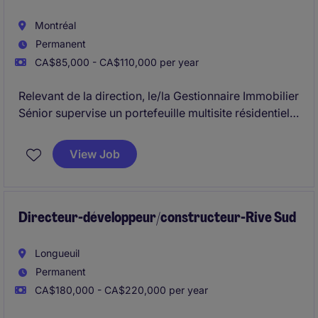
Montréal
Permanent
CA$85,000 - CA$110,000 per year
Relevant de la direction, le/la Gestionnaire Immobilier
Sénior supervise un portefeuille multisite résidentiel
et commercial avec une responsabilité complète sur
les opérations, la performance financière et
View Job
l'expérience locataire.
Ce rôle clé implique le leadership des équipes sur
site et l'optimisation continue des actifs dans un
Directeur-développeur/constructeur-Rive Sud
environnement axé sur l'excellence opérationnelle.
Longueuil
Permanent
CA$180,000 - CA$220,000 per year