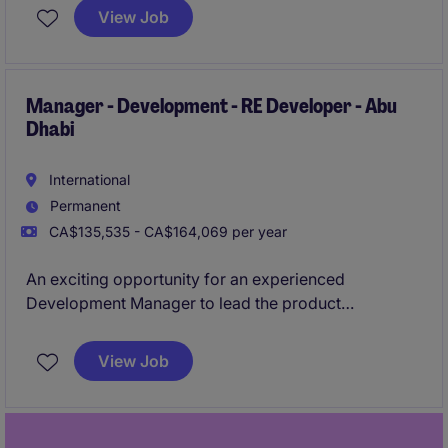
renovations is looking for a new Estimator who aims
View Job
to progress and grow a long term career.
Manager - Development - RE Developer - Abu
Dhabi
International
Permanent
CA$135,535 - CA$164,069 per year
An exciting opportunity for an experienced
Development Manager to lead the product
development, master planning and design
coordination of large-scale real estate developments
View Job
across the UAE. The role will oversee projects
throughout the development lifecycle, working
closely with internal stakeholders and external
consultants to ensure developments progress