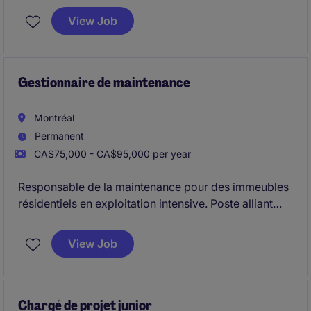
de l'énergie et des ressources naturelles. Vous
View Job
jouerez un rôle clé dans la coordination des équipes
et des ressources pour assurer le succès des projets.
Gestionnaire de maintenance
Montréal
Permanent
CA$75,000 - CA$95,000 per year
Responsable de la maintenance pour des immeubles
résidentiels en exploitation intensive. Poste alliant
gestion d'équipe, coordination des fournisseurs et
interventions techniques ponctuelles.
View Job
Chargé de projet junior