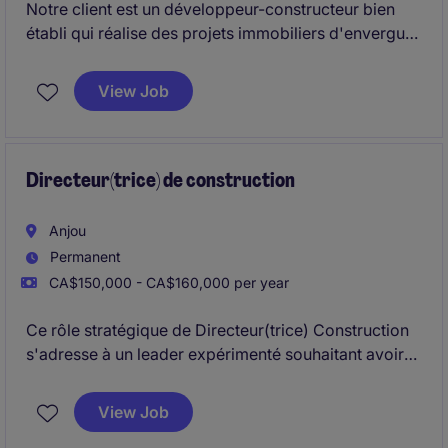
Notre client est un développeur-constructeur bien
établi qui réalise des projets immobiliers d'envergure
dans les secteurs résidentiel, multirésidentiel et à
usage mixte dans la région de Montréal.
View Job
Directeur(trice) de construction
Anjou
Permanent
CA$150,000 - CA$160,000 per year
Ce rôle stratégique de Directeur(trice) Construction
s'adresse à un leader expérimenté souhaitant avoir
un impact concret sur la performance, la structure et
la réussite de projets majeurs.
View Job