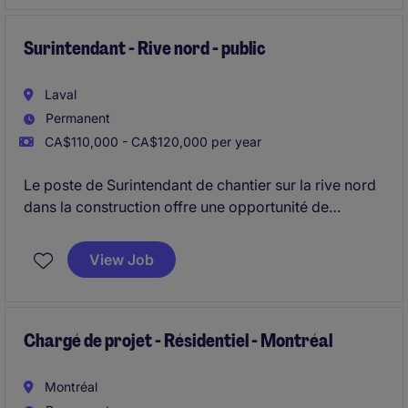
Surintendant - Rive nord - public
Laval
Permanent
CA$110,000 - CA$120,000 per year
Le poste de Surintendant de chantier sur la rive nord
dans la construction offre une opportunité de
superviser des projets publics d'envergure. Vous
serez responsable de gérer les opérations sur le
View Job
chantier tout en assurant le respect des échéanciers
et des normes de qualité.
Chargé de projet - Résidentiel - Montréal
Montréal