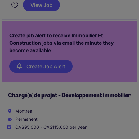
Beaucoup de choses ont changé depuis notre
View Job
création en Angleterre en 1976 et le groupe continue
de croître et d'évoluer.
Create job alert to receive Immobilier Et
Construction jobs via email the minute they
become available
Create Job Alert
Chargé(e) de projet - Développement immobilier
Montréal
Permanent
CA$95,000 - CA$115,000 per year