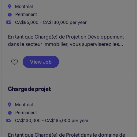
Montréal
Permanent
CA$85,000 - CA$130,000 per year
En tant que Chargé(e) de Projet en Développement
dans le secteur immobilier, vous superviserez les
projets de construction de leur conception jusqu'à
leur réalisation. Votre rôle consistera à coordonner
View Job
les échéanciers des projets et à veiller au respect de
toutes les réglementations applicables.
Chargé de projet
Montréal
Permanent
CA$130,000 - CA$165,000 per year
En tant que Chargé(e) de Projet dans le domaine de