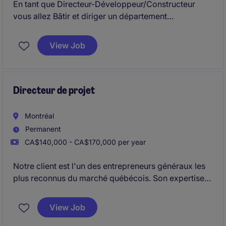
En tant que Directeur-Développeur/Constructeur
vous allez Bâtir et diriger un département
construction performant, structuré et rentable en
développant les équipes, standardisant les
View Job
processus et assurant une exécution prévisible des
projets
Directeur de projet
Montréal
Permanent
CA$140,000 - CA$170,000 per year
Notre client est l'un des entrepreneurs généraux les
plus reconnus du marché québécois. Son expertise
dans les secteurs institutionnel, commercial et des
infrastructures lui permet de réaliser des projets
View Job
complexes parmi les plus ambitieux de la province.