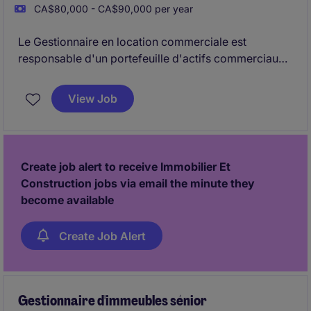
CA$80,000 - CA$90,000 per year
Le Gestionnaire en location commerciale est
responsable d'un portefeuille d'actifs commerciaux
et met en œuvre des stratégies de location visant à
maximiser l'occupation, les revenus et la valeur à
View Job
long terme.
Le rôle comprend la négociation de baux complexes,
le leadership de l'équipe de location et la
Create job alert to receive Immobilier Et
collaboration avec les équipes internes pour soutenir
Construction jobs via email the minute they
la vision stratégique des actifs.
become available
Create Job Alert
Gestionnaire d'immeubles sénior