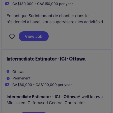
CA$130,000 - CA$150,000 per year
En tant que Surintendant de chantier dans le
résidentiel à Laval, vous superviserez les activités de
construction pour assurer la qualité, le respect des
échéanciers et des budgets. Votre expertise dans le
View Job
secteur de la construction sera essentielle pour
coordonner les équipes et garantir le bon
déroulement des projets.
Intermediate Estimator - ICI - Ottawa
Ottawa
Permanent
CA$80,000 - CA$100,000 per year
Intermediate Estimator - ICI - Ottawa
A well known
Mid-sized ICI focused General Contractor
specialising on Mid to large ICI new builds and