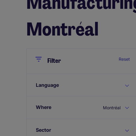
Manufacturing
Montréal
Close
Close
Reset
Filter
Language
Where
Montréal
Sector