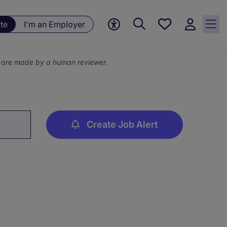
Save
te
I'm an Employer
jobs, 0
currently
saved
ns are made by a human reviewer.
jobs
Create Job Alert