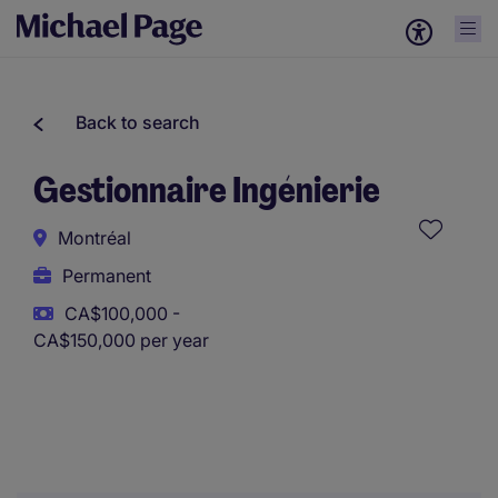
Back to search
Gestionnaire Ingénierie
Montréal
Permanent
CA$100,000 -
CA$150,000 per year
This role uses AI-assisted tools to support initial screening.
All assessments and decisions are made by a human
reviewer.