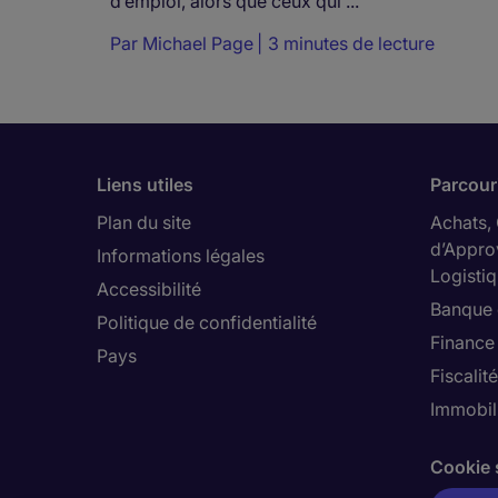
d’emploi, alors que ceux qui ...
Par
Michael Page
3 minutes de lecture
Liens utiles
Parcouri
Plan du site
Achats,
d’Appro
Informations légales
Logisti
Accessibilité
Banque 
Politique de confidentialité
Finance
Pays
Fiscalité
Immobili
Cookie 