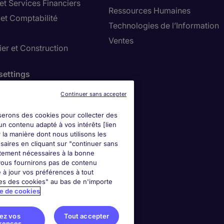
et Services Financiers
Ressources Humaines
 et Comptabilité
Technologies de l’Information
Ventes
er et Construction
settings
tez vos préférences
Continuer sans accepter
iserons des cookies pour collecter des
un contenu adapté à vos intérêts [lien
 la manière dont nous utilisons les
saires en cliquant sur "continuer sans
ictement nécessaires à la bonne
e vous fournirons pas de contenu
 à jour vos préférences à tout
es des cookies" au bas de n'importe
ue de cookies
tez vos
Tout accepter
rences