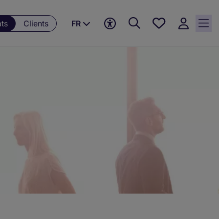
Mes
ts
Clients
FR
offres, 0
currently
saved
jobs