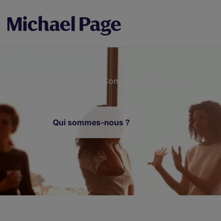
Accueil
/
Emploi Consultant Michael Page
/
Fil
d'Ariane
Qui sommes-nous ?