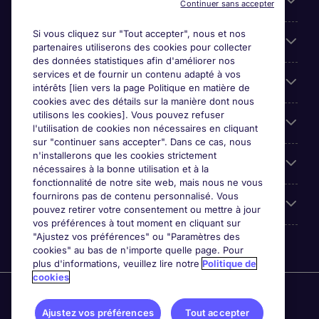
Liens utiles
Continuer sans accepter
Si vous cliquez sur "Tout accepter", nous et nos
Parcourir nos offres
partenaires utiliserons des cookies pour collecter
des données statistiques afin d'améliorer nos
services et de fournir un contenu adapté à vos
Cookie settings
intérêts [lien vers la page Politique en matière de
cookies avec des détails sur la manière dont nous
utilisons les cookies]. Vous pouvez refuser
Espace Entreprises
l'utilisation de cookies non nécessaires en cliquant
sur "continuer sans accepter". Dans ce cas, nous
n'installerons que les cookies strictement
Qui Sommes-Nous ?
nécessaires à la bonne utilisation et à la
fonctionnalité de notre site web, mais nous ne vous
fournirons pas de contenu personnalisé. Vous
Accreditations
pouvez retirer votre consentement ou mettre à jour
vos préférences à tout moment en cliquant sur
"Ajustez vos préférences" ou "Paramètres des
cookies" au bas de n'importe quelle page. Pour
plus d'informations, veuillez lire notre
Politique de
cookies
Michael Page International Canada Limited. Nombre
d'entreprise 430280-0. Principale place d'affaires: Bay
Ajustez vos préférences
Tout accepter