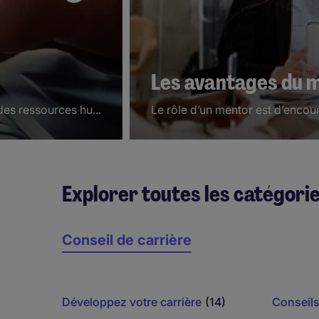
Les avantages du 
des ressources hu...
Le rôle d’un mentor est d’encou
Explorer toutes les catégori
Conseil de carrière
Développez votre carrière
(14)
Conseils