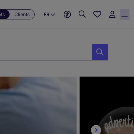
Mes
ts
Clients
FR
offres, 0
currently
saved
jobs
404961