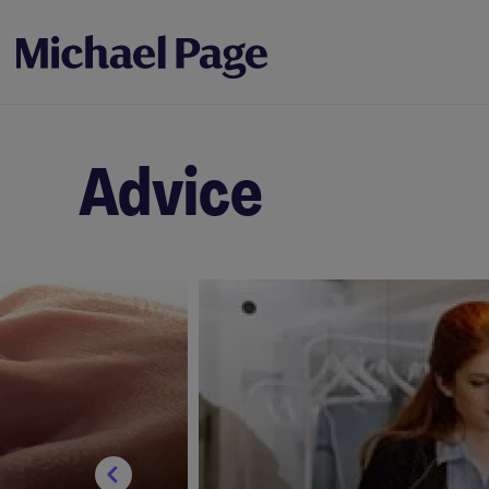
Advice
56251