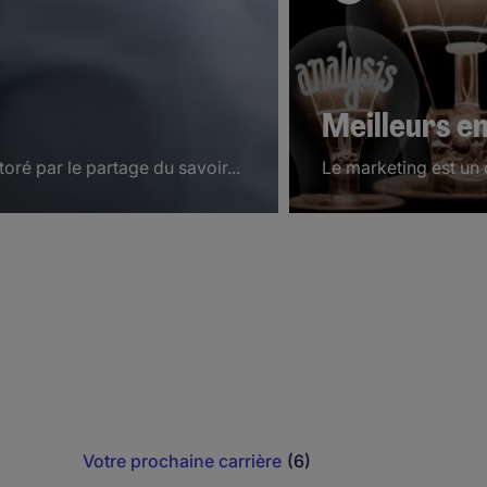
Meilleurs e
ré par le partage du savoir...
Le marketing est un 
Votre prochaine carrière
(6)