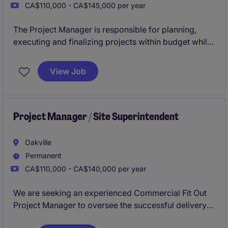
CA$110,000 - CA$145,000 per year
The Project Manager is responsible for planning,
executing and finalizing projects within budget while
adhering to deadlines. This includes acquiring
resources and coordinating the efforts of team
View Job
members and third-party contractors or consultants
in order to deliver projects according to plan,
schedule and budget. This is not for an existing
vacancy.
Project Manager / Site Superintendent
Oakville
Permanent
CA$110,000 - CA$140,000 per year
We are seeking an experienced Commercial Fit Out
Project Manager to oversee the successful delivery
of construction projects. This role requires