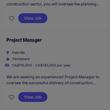
construction sector, you will oversee the planning
and execution of a school / institutional new build
project in Owen Sound. Your role will involve
View Job
coordinating with stakeholders, managing budgets,
and ensuring projects are completed on time and
within scope.
Project Manager
Oakville
Permanent
CA$110,000 - CA$140,000 per year
We are seeking an experienced Project Manager to
oversee the successful delivery of construction
projects. This role requires exceptional project
management skills, a strong understanding of
View Job
construction processes, and the ability to lead teams
from Oakville office and onsite across Ontario.