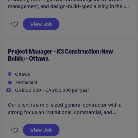
management, and design-build-specializing in the ICI
sector-is actively seeking an experienced
Project
Manager
to oversee construction projects ranging
View Job
from
$20M to $50M
in the
Ottawa
area.
Project Manager - ICI Construction (New
Builds) - Ottawa
Ottawa
Permanent
CA$130,000 - CA$150,000 per year
Our client is a mid-sized general contractor with a
strong focus on institutional, commercial, and
industrial construction. They are currently looking for
an experienced Project Manager to lead and oversee
View Job
all operational phases of new build projects in the