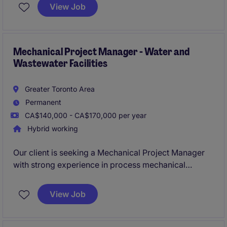
exceptional project management skills, a strong
View Job
understanding of construction processes, and the
ability to lead teams from Oakville office and onsite
across Ontario.
Mechanical Project Manager - Water and
Wastewater Facilities
Greater Toronto Area
Permanent
CA$140,000 - CA$170,000 per year
Hybrid working
Our client is seeking a Mechanical Project Manager
with strong experience in process mechanical
construction, piping systems, and treatment
equipment installations within water and wastewater
View Job
facilities. This role will lead projects from planning
through commissioning while providing practical,
field-driven input on constructability, installation