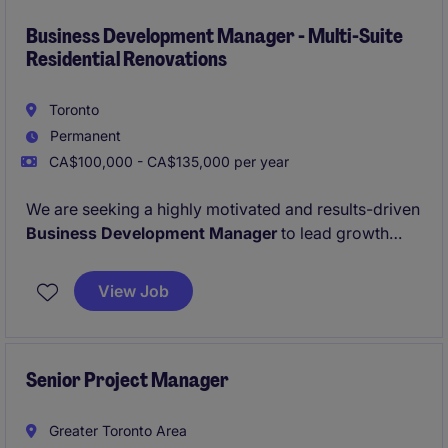
Business Development Manager - Multi-Suite
Residential Renovations
Toronto
Permanent
CA$100,000 - CA$135,000 per year
We are seeking a highly motivated and results-driven
Business Development Manager
to lead growth
initiatives within Ontario's multi-residential sector.
The successful candidate will be responsible for
View Job
generating new business opportunities, developing
strategic relationships, and expanding our portfolio
of
residential multi-suite renovation projects
and
rental suite turnover programs
Senior Project Manager
for apartment
building owners, property management companies,
REITs, non-profit housing providers.
Greater Toronto Area