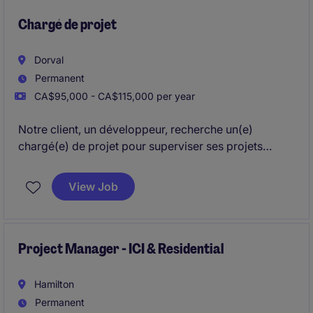
Chargé de projet
Dorval
Permanent
CA$95,000 - CA$115,000 per year
Notre client, un développeur, recherche un(e)
chargé(e) de projet pour superviser ses projets
immobiliers et assurer leur bon déroulement. Le
poste offre une réelle possibilité d'évolution et
View Job
d'élargissement des responsabilités au sein d'une
organisation en pleine croissance.
Project Manager - ICI & Residential
Hamilton
Permanent