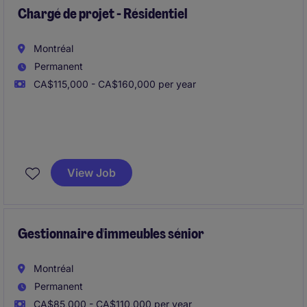
Chargé de projet - Résidentiel
Montréal
Permanent
CA$115,000 - CA$160,000 per year
Notre client est un entrepreneur général bien établi
au Québec, reconnu pour la réalisation de projets
View Job
majeurs en construction (institutionnel, commercial et
ouvrages complexes). L'entreprise se distingue par
son expertise technique, sa capacité de livraison et la
qualité de ses équipes.
Gestionnaire d'immeubles sénior
Montréal
Permanent
CA$85,000 - CA$110,000 per year