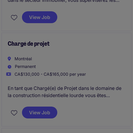
dans le secteur immobilier, vous superviserez les
projets de construction de leur conception jusqu'à
leur réalisation. Votre rôle consistera à coordonner
View Job
les échéanciers des projets et à veiller au respect de
toutes les réglementations applicables.
Chargé de projet
Montréal
Permanent
CA$130,000 - CA$165,000 per year
En tant que Chargé(e) de Projet dans le domaine de
la construction résidentielle lourde vous êtes
responsable de la gestion et de la coordination
efficace des projets de 30M$ a 100M$.
View Job