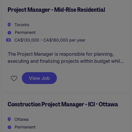
Project Manager - Mid-Rise Residential
Toronto
Permanent
CA$130,000 - CA$180,000 per year
The Project Manager is responsible for planning,
executing and finalizing projects within budget while
adhering to deadlines. This includes acquiring
resources and coordinating the efforts of team
View Job
members and third-party contractors or consultants
in order to deliver projects according to plan with
and understanding of the planning and approvals
process.
Construction Project Manager - ICI - Ottawa
Ottawa
Permanent