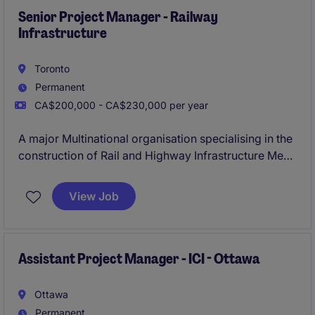
methods, and value engineering opportunities.
Senior Project Manager - Railway
Infrastructure
Toronto
Permanent
CA$200,000 - CA$230,000 per year
A major Multinational organisation specialising in the
construction of Rail and Highway Infrastructure Mega
Projects is looking for their new Senior Project
Manager to be involved in the construction of one of
View Job
Canada's largest Rail projects.
Assistant Project Manager - ICI - Ottawa
Ottawa
Permanent