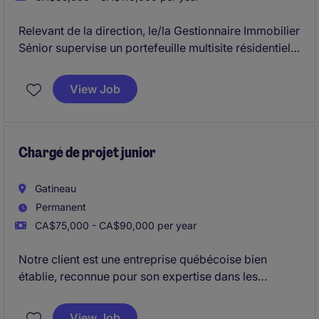
Relevant de la direction, le/la Gestionnaire Immobilier
Sénior supervise un portefeuille multisite résidentiel
et commercial avec une responsabilité complète sur
les opérations, la performance financière et
View Job
l'expérience locataire.
Ce rôle clé implique le leadership des équipes sur
site et l'optimisation continue des actifs dans un
Chargé de projet junior
environnement axé sur l'excellence opérationnelle.
Gatineau
Permanent
CA$75,000 - CA$90,000 per year
Notre client est une entreprise québécoise bien
établie, reconnue pour son expertise dans les
secteurs de la construction commerciale, industrielle
et institutionnelle. Présente depuis plusieurs
View Job