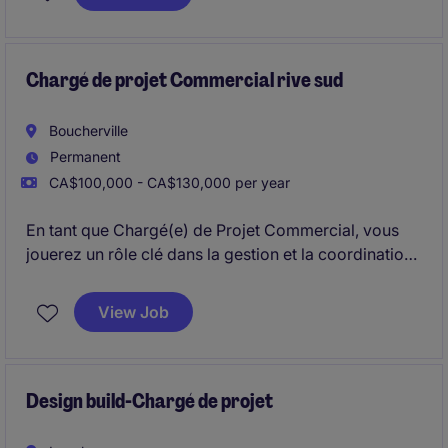
étages sur Montréal et Laval .
Firme très dynamique, avec une forte expertise
technique et une équipe talentueuse d'environ 100
Chargé de projet Commercial rive sud
salariés.
Boucherville
Permanent
CA$100,000 - CA$130,000 per year
En tant que Chargé(e) de Projet Commercial, vous
jouerez un rôle clé dans la gestion et la coordination
des projets de construction commerciale et Industriel
sur la Rive-Sud, en veillant à leur bon déroulement et
View Job
à leur succès.
Design build-Chargé de projet