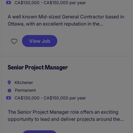
CA$130,000 - CA$150,000 per year
A well known Mid-sized General Contractor based in
Ottawa, with an excellent reputation in the
marketplace is looking for their newest Project
Manager due to their continued growth. The
View Job
organisation specialises in ICI new builds ranging
anywhere from $10 - 80 Million.
Senior Project Manager
Kitchener
Permanent
CA$130,000 - CA$150,000 per year
The Senior Project Manager role offers an exciting
opportunity to lead and deliver projects around the
Kitchener area autonomously. This position requires