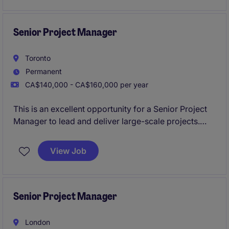
Ottawa region.
Senior Project Manager
Toronto
Permanent
CA$140,000 - CA$160,000 per year
This is an excellent opportunity for a Senior Project
Manager to lead and deliver large-scale projects.
Based in Toronto, this permanent role offers a
competitive compensation package and a chance to
View Job
make a significant impact in a fast-paced
environment.
Senior Project Manager
London