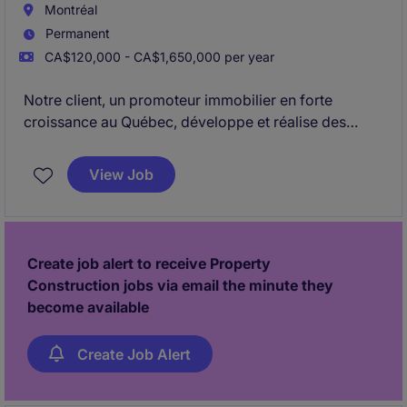
Montréal
Permanent
CA$120,000 - CA$1,650,000 per year
Notre client, un promoteur immobilier en forte
croissance au Québec, développe et réalise des
projets multirésidentiels d'envergure avec une
approche rigoureuse et orientée performance. Dans
View Job
un contexte de structuration et d'accélération de ses
activités, il cherche à intégrer un
chargé de projet
sénior capable de prendre leine ownership de ses
projets.
Create job alert to receive Property
Construction jobs via email the minute they
become available
Create Job Alert