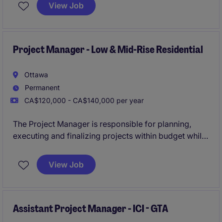
a professional with a strong background in managing
View Job
multiple projects, ensuring quality, and meeting
deadlines.
Project Manager - Low & Mid-Rise Residential
Ottawa
Permanent
CA$120,000 - CA$140,000 per year
The Project Manager is responsible for planning,
executing and finalizing projects within budget while
adhering to deadlines. This includes acquiring
resources and coordinating the efforts of team
View Job
members and third-party contractors or consultants
in order to deliver projects according to plan
Assistant Project Manager - ICI - GTA