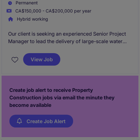
Permanent
CA$150,000 - CA$200,000 per year
Hybrid working
Our client is seeking an experienced Senior Project
Manager to lead the delivery of large-scale water
and wastewater infrastructure projects throughout
the Greater Toronto Area. This is an opportunity for a
View Job
seasoned construction leader to take ownership of
major projects while working within a highly
collaborative and flexible environment.
Create job alert to receive Property
Construction jobs via email the minute they
become available
Create Job Alert