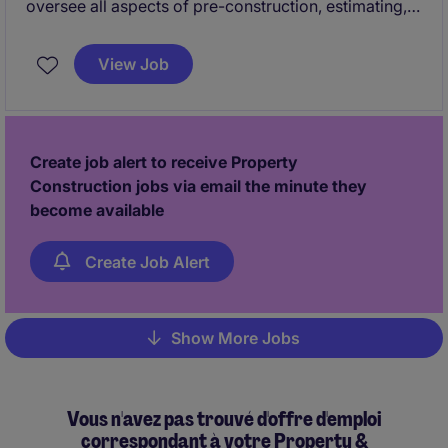
oversee all aspects of pre-construction, estimating,
and project management in a general contracting
environment. This role is ideal for individuals with
View Job
experience in design-build projects within the
buildings construction industry and a strong
understanding of both estimating and project
management construction processes.
Create job alert to receive Property
Construction jobs via email the minute they
become available
Create Job Alert
Show More Jobs
Pagination
Vous n'avez pas trouvé d'offre d'emploi
correspondant à votre Property &