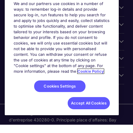
We and our partners use cookies in a number of
Parcourir nos offres
ways: to remember log-in details and provide
secure log-in, run features to help you search for
and apply to jobs quickly and easily, collect statistics
Cookie settings
to optimise site functionality, and deliver content
tailored to your interests based on your browsing
behavior and profile. If you do not consent to
Espace Entreprises
cookies, we will only use essential cookies but will
not be able to provide you with personalised
content. You can withdraw your consent or refuse
Qui Sommes-Nous ?
the use of cookies at any time by clicking on
"Cookie settings" at the bottom of any page. For
more information, please read the
Cookie Policy
Accreditations
Cookies Settings
Accept All Cookies
Michael Page International Canada Limited. Nombre
d'entreprise 430280-0. Principale place d'affaires: Bay
Adelaide Centre, 333 Bay St, Suite 515, Toronto ON, M5H
2R2