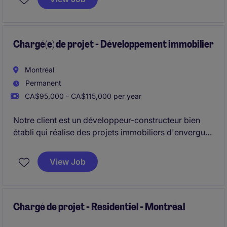
décennies, elle est solidement implantée dans la
région de l'Outaouais. Sa division Toiture souhaite
accueillir un Chargé de projet expérimenté afin de
renforcer son équipe et soutenir ses activités.
Chargé(e) de projet - Développement immobilier
Montréal
Permanent
CA$95,000 - CA$115,000 per year
Notre client est un développeur-constructeur bien
établi qui réalise des projets immobiliers d'envergure
dans les secteurs résidentiel, multirésidentiel et à
usage mixte dans la région de Montréal.
View Job
Chargé de projet - Résidentiel - Montréal