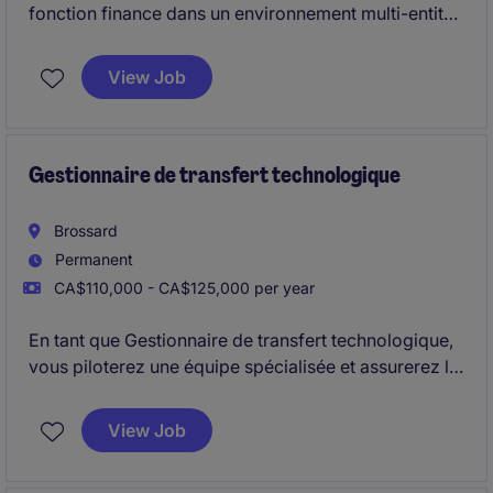
fonction finance dans un environnement multi-entités
en forte croissance. Vous piloterez la consolidation,
les contrôles et l'intégration d'acquisitions tout en
View Job
encadrant une équipe clé.
Gestionnaire de transfert technologique
Brossard
Permanent
CA$110,000 - CA$125,000 per year
En tant que Gestionnaire de transfert technologique,
vous piloterez une équipe spécialisée et assurerez le
succès des transferts jusqu'à l'échelle commerciale
dans des délais exigeants.
View Job