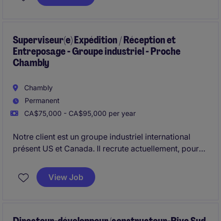
charge les activités de son laboratoire d'essais sur
Longueuil (QC).
Superviseur(e) Expédition / Réception et
Entreposage - Groupe industriel - Proche
Chambly
Chambly
Permanent
CA$75,000 - CA$95,000 per year
Notre client est un groupe industriel international
présent US et Canada. Il recrute actuellement, pour
son usine située proche Chambly, un(e)
Superviseur(e) Expédition / Réception et
View Job
Entreposage, responsable de la planification, de la
coordination et de l'optimisation de l'ensemble des
activités logistique de l'usine.