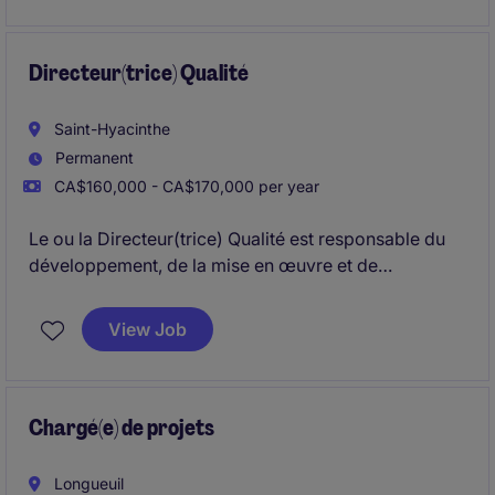
Directeur(trice) Qualité
Saint-Hyacinthe
Permanent
CA$160,000 - CA$170,000 per year
Le ou la Directeur(trice) Qualité est responsable du
développement, de la mise en œuvre et de
l'amélioration continue des systèmes d'assurance
qualité.
View Job
Ce poste combine leadership d'équipe, gestion de la
performance qualité et collaboration transversale
afin de garantir les plus hauts standards de qualité et
de salubrité alimentaire.
Chargé(e) de projets
Longueuil