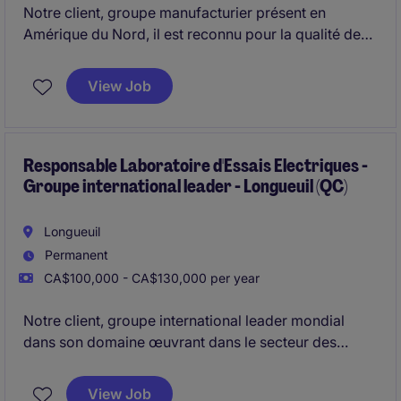
Notre client, groupe manufacturier présent en
Amérique du Nord, il est reconnu pour la qualité de
ses produits et solutions et il recherche présentement
son (sa) Directeur(trice) d'Usine pour prendre en
View Job
charge la performance de son site de production (70
personnes) situé proche de Chambly.
Ce recrutement s'inscrit dans une évolution interne
Responsable Laboratoire d'Essais Electriques -
Groupe international leader - Longueuil (QC)
du titulaire du poste au sein du groupe.
Longueuil
Permanent
CA$100,000 - CA$130,000 per year
Notre client, groupe international leader mondial
dans son domaine œuvrant dans le secteur des
technologies électriques et industrielles, est à la
recherche de son leader technique pour prendre en
View Job