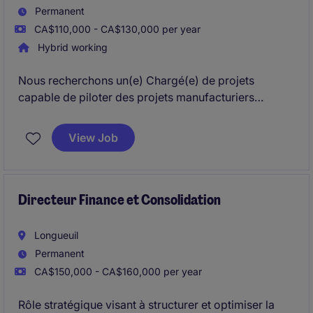
Permanent
CA$110,000 - CA$130,000 per year
Hybrid working
Nous recherchons un(e) Chargé(e) de projets
capable de piloter des projets manufacturiers
complexes de la conception jusqu'à la réception
finale par le client. Vous contribuerez directement à
View Job
la performance opérationnelle, à la satisfaction client
et à l'amélioration continue des processus.
Directeur Finance et Consolidation
Longueuil
Permanent
CA$150,000 - CA$160,000 per year
Rôle stratégique visant à structurer et optimiser la