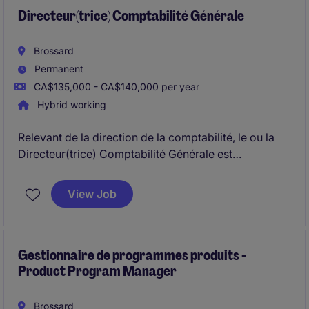
Directeur(trice) Comptabilité Générale
Brossard
Permanent
CA$135,000 - CA$140,000 per year
Hybrid working
Relevant de la direction de la comptabilité, le ou la
Directeur(trice) Comptabilité Générale est
responsable de la production, de l'analyse et de la
fiabilité de l'information financière, ainsi que de la
View Job
supervision du processus de clôture comptable. Ce
rôle combine leadership, conformité financière,
gestion des audits et amélioration continue afin de
soutenir la croissance de l'organisation.
Gestionnaire de programmes produits -
Product Program Manager
Brossard