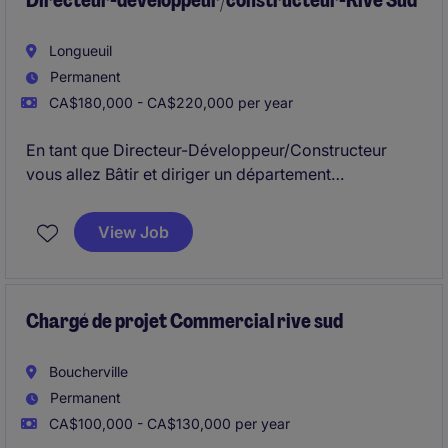
Directeur-développeur/constructeur-Rive Sud
Longueuil
Permanent
CA$180,000 - CA$220,000 per year
En tant que Directeur-Développeur/Constructeur
vous allez Bâtir et diriger un département
construction performant, structuré et rentable en
développant les équipes, standardisant les
View Job
processus et assurant une exécution prévisible des
projets
Chargé de projet Commercial rive sud
Boucherville
Permanent
CA$100,000 - CA$130,000 per year