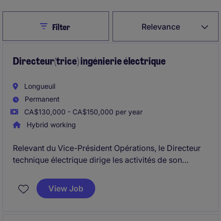
Close
Relevance
Filter
Directeur(trice) ingénierie électrique
Longueuil
Permanent
CA$130,000 - CA$150,000 per year
Hybrid working
Relevant du Vice-Président Opérations, le Directeur
technique électrique dirige les activités de son
département et contribue activement à la stratégie de
l'organisation. Il assure le développement des
View Job
équipes, l'excellence technique et l'intégration des
nouvelles technologies aux produits de l'entreprise.