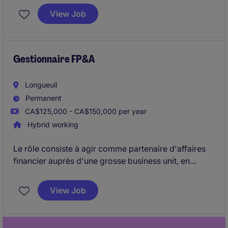
l'organisation Finance, tout en pilotant les projets, les
View Job
priorités et les ressources.
Gestionnaire FP&A
Longueuil
Permanent
CA$125,000 - CA$150,000 per year
Hybrid working
Le rôle consiste à agir comme partenaire d'affaires
financier auprès d'une grosse business unit, en
assurant l'analyse des résultats financiers, la
planification budgétaire et le soutien aux décisions
View Job
stratégiques. Le titulaire collabore étroitement avec
les équipes opérationnelles et la direction afin de
fournir des analyses financières rigoureuses, soutenir