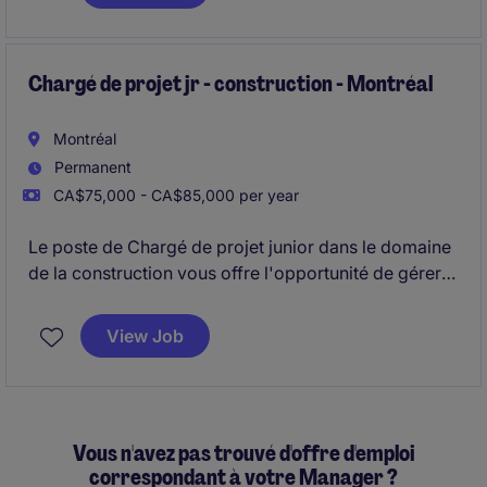
chantier tout en assurant le respect des échéanciers
et des normes de qualité.
Chargé de projet jr - construction - Montréal
Montréal
Permanent
CA$75,000 - CA$85,000 per year
Le poste de Chargé de projet junior dans le domaine
de la construction vous offre l'opportunité de gérer
des projets variés dans un environnement stimulant.
Vous serez responsable de superviser les différentes
View Job
étapes des projets pour assurer leur succès à
Westmount
Vous n'avez pas trouvé d'offre d'emploi
correspondant à votre Manager ?