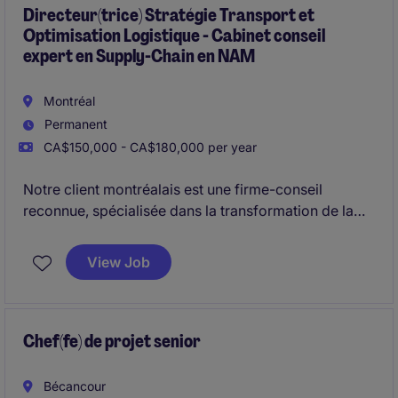
Directeur(trice) Stratégie Transport et
Optimisation Logistique - Cabinet conseil
expert en Supply-Chain en NAM
Montréal
Permanent
CA$150,000 - CA$180,000 per year
Notre client montréalais est une firme-conseil
reconnue, spécialisée dans la transformation de la
chaîne d'approvisionnement et l'optimisation des
opérations logistiques. Dans un contexte de
View Job
croissance soutenue, l'entreprise souhaite
développer une nouvelle pratique stratégique dédiée
au transport pour sa clientèle nord-américaine.
Chef(fe) de projet senior
Bécancour