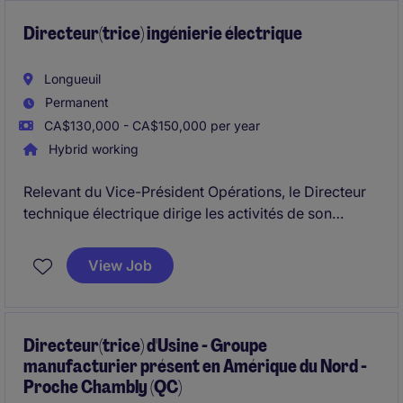
croissance et de développement des affaires.
Directeur(trice) ingénierie électrique
Longueuil
Permanent
CA$130,000 - CA$150,000 per year
Hybrid working
Relevant du Vice-Président Opérations, le Directeur
technique électrique dirige les activités de son
département et contribue activement à la stratégie de
l'organisation. Il assure le développement des
View Job
équipes, l'excellence technique et l'intégration des
nouvelles technologies aux produits de l'entreprise.
Directeur(trice) d'Usine - Groupe
manufacturier présent en Amérique du Nord -
Proche Chambly (QC)