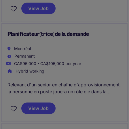
canadiennes (30 collaborateurs, 70 M$ de chiffre
View Job
d'affaires) et accélérer sa prochaine phase de
croissance.
Planificateur(trice) de la demande
Montréal
Permanent
CA$95,000 - CA$105,000 per year
Hybrid working
Relevant d'un senior en chaîne d'approvisionnement,
la personne en poste jouera un rôle clé dans la
planification de la demande et l'amélioration des
processus. Elle collaborera étroitement avec les
View Job
équipes Ventes, Opérations, Approvisionnement et
TI, avec une forte exposition aux décisions d'affaires
et aux initiatives structurantes.