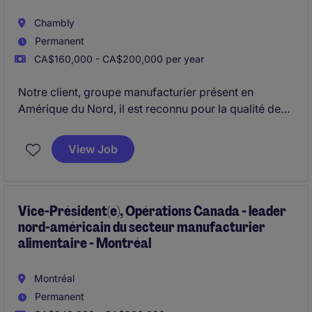
Chambly
Permanent
CA$160,000 - CA$200,000 per year
Notre client, groupe manufacturier présent en
Amérique du Nord, il est reconnu pour la qualité de
ses produits et solutions et il recherche présentement
son (sa) Directeur(trice) d'Usine pour prendre en
View Job
charge la performance de son site de production (70
personnes) situé proche de Chambly.
Ce recrutement s'inscrit dans une évolution interne
Vice-Président(e), Opérations Canada - leader
nord-américain du secteur manufacturier
du titulaire du poste au sein du groupe.
alimentaire - Montréal
Montréal
Permanent