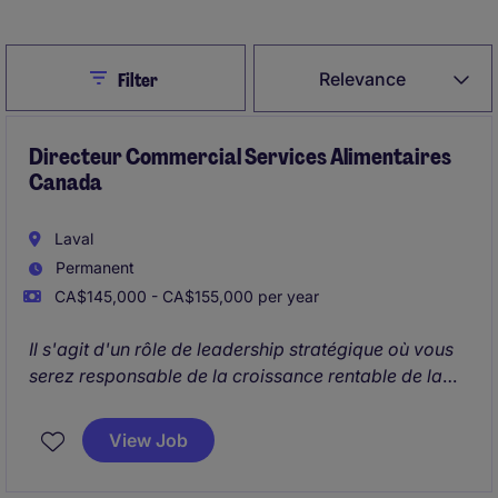
Close
Relevance
Filter
Directeur Commercial Services Alimentaires
Canada
Laval
Permanent
CA$145,000 - CA$155,000 per year
Il s'agit d'un rôle de leadership stratégique où vous
serez responsable de la croissance rentable de la
division Services Alimentaires à travers le Canada.
Vous dirigerez également une équipe de 10 à 14
View Job
professionnels des ventes (ventes internes et
externes) tout en pilotant les initiatives nationales de