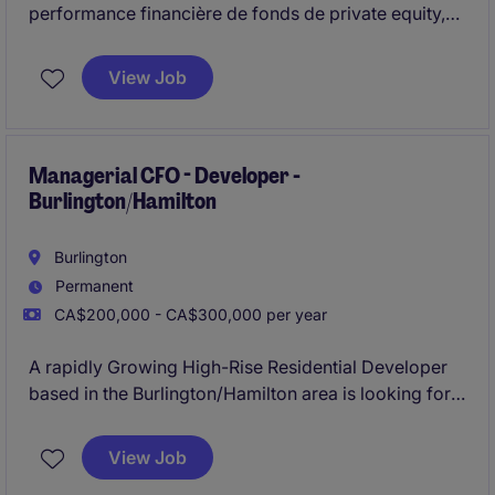
performance financière de fonds de private equity,
tout en assurant le reporting régulier aux
investisseurs et parties prenantes. Il implique
View Job
également le contrôle des flux, la coordination avec
différentes équipes internationales et la contribution
à l'amélioration continue des processus financiers.
Managerial CFO - Developer -
Burlington/Hamilton
Burlington
Permanent
CA$200,000 - CA$300,000 per year
A rapidly Growing High-Rise Residential Developer
based in the Burlington/Hamilton area is looking for
their new Managerial and highly strategic focused
CFO to assist with continued company growth.
View Job