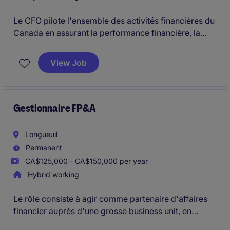
Le CFO pilote l'ensemble des activités financières du
Canada en assurant la performance financière, la
qualité du reporting, la gestion des risques, la
trésorerie et la conformité de l'entreprise. Il
View Job
accompagne la direction dans la prise de décision
stratégique, encadre une équipe multidisciplinaire et
contribue à l'amélioration continue des processus
ainsi qu'aux projets de croissance et
Gestionnaire FP&A
d'investissement.
Longueuil
Permanent
CA$125,000 - CA$150,000 per year
Hybrid working
Le rôle consiste à agir comme partenaire d'affaires
financier auprès d'une grosse business unit, en
assurant l'analyse des résultats financiers, la