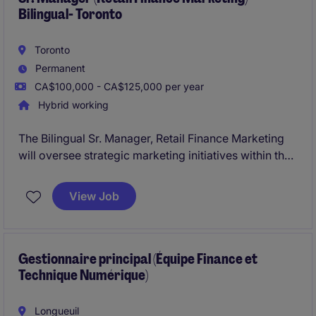
Bilingual- Toronto
Toronto
Permanent
CA$100,000 - CA$125,000 per year
Hybrid working
The Bilingual Sr. Manager, Retail Finance Marketing
will oversee strategic marketing initiatives within the
financial services industry, focusing on retail finance.
This role based in Toronto and requires expertise in
View Job
bilingual communication and marketing within a
dynamic and fast-paced environment.
Gestionnaire principal (Équipe Finance et
Technique Numérique)
Longueuil