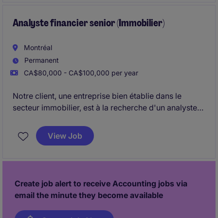
Analyste financier senior (Immobilier)
Montréal
Permanent
CA$80,000 - CA$100,000 per year
Notre client, une entreprise bien établie dans le
secteur immobilier, est à la recherche d'un analyste
financier senior pour soutenir l'analyse des
investissements, la planification financière et la
View Job
performance d'un portefeuille d'actifs diversifié. Le
poste offre une forte exposition aux décisions
stratégiques, au financement et à l'optimisation des
actifs.
Create job alert to receive Accounting jobs via
email the minute they become available