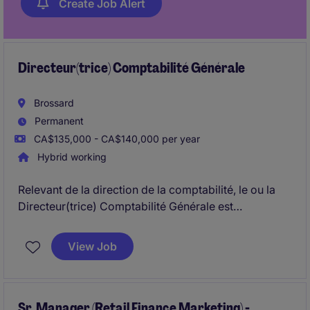
Create Job Alert
Directeur(trice) Comptabilité Générale
Brossard
Permanent
CA$135,000 - CA$140,000 per year
Hybrid working
Relevant de la direction de la comptabilité, le ou la
Directeur(trice) Comptabilité Générale est
responsable de la production, de l'analyse et de la
fiabilité de l'information financière, ainsi que de la
View Job
supervision du processus de clôture comptable. Ce
rôle combine leadership, conformité financière,
gestion des audits et amélioration continue afin de
soutenir la croissance de l'organisation.
Sr. Manager (Retail Finance Marketing) -