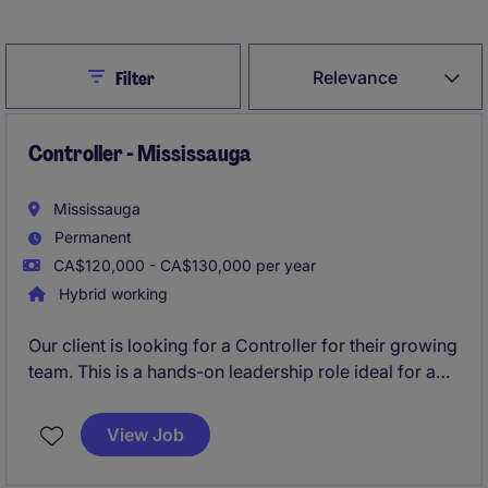
Close
Relevance
Filter
Controller - Mississauga
Mississauga
Permanent
CA$120,000 - CA$130,000 per year
Hybrid working
Our client is looking for a Controller for their growing
team. This is a hands-on leadership role ideal for a
construction-experienced accounting professional
who thrives in a project-driven environment and
View Job
enjoys partnering closely with operations and
executive leadership.