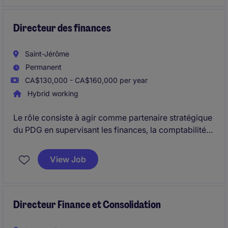
Directeur des finances
Saint-Jérôme
Permanent
CA$130,000 - CA$160,000 per year
Hybrid working
Le rôle consiste à agir comme partenaire stratégique
du PDG en supervisant les finances, la comptabilité
et l'administration, tout en assurant le suivi de la
performance financière, de la rentabilité, de la
View Job
trésorerie et des projets d'amélioration de
l'entreprise.
Directeur Finance et Consolidation