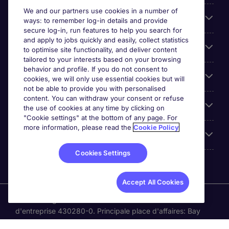
We and our partners use cookies in a number of
Parcourir nos offres
ways: to remember log-in details and provide
secure log-in, run features to help you search for
and apply to jobs quickly and easily, collect statistics
Cookie settings
to optimise site functionality, and deliver content
tailored to your interests based on your browsing
behavior and profile. If you do not consent to
Espace Entreprises
cookies, we will only use essential cookies but will
not be able to provide you with personalised
content. You can withdraw your consent or refuse
Qui Sommes-Nous ?
the use of cookies at any time by clicking on
"Cookie settings" at the bottom of any page. For
more information, please read the
Cookie Policy
Accreditations
Cookies Settings
Accept All Cookies
Michael Page International Canada Limited. Nombre
d'entreprise 430280-0. Principale place d'affaires: Bay
Adelaide Centre, 333 Bay St, Suite 515, Toronto ON, M5H