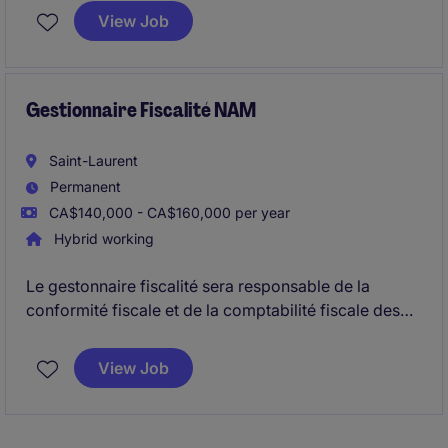
planification budgétaire et le soutien aux décisions
View Job
stratégiques. Le titulaire collabore étroitement avec
les équipes opérationnelles et la direction afin de
fournir des analyses financières rigoureuses, soutenir
les négociations avec les fournisseurs.
Gestionnaire Fiscalité NAM
Saint-Laurent
Permanent
CA$140,000 - CA$160,000 per year
Hybrid working
Le gestonnaire fiscalité sera responsable de la
conformité fiscale et de la comptabilité fiscale des
entités canadiennes et américaines du groupe, tout
en soutenant les projets de planification fiscale, les
View Job
vérifications et les initiatives d'amélioration des
processus. Le rôle combine une forte expertise
technique en fiscalité corporative, la gestion d'une