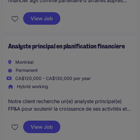
financier agit comme partenaire d'affaires auprès
des équipes opérationnelles et de gestion. Il
contribue à la planification financière, à l'analyse de
View Job
la performance, au développement d'outils
d'intelligence d'affaires et au soutien des décisions
stratégiques.
Analyste principal en planification financière
Montréal
Permanent
CA$120,000 - CA$130,000 per year
Hybrid working
Notre client recherche un(e) analyste principal(e)
FP&A pour soutenir la croissance de ses activités et
structurer ses fonctions financières. Le rôle agit
comme partenaire clé entre la finance et les
View Job
opérations dans un contexte de projets
d'investissement importants.