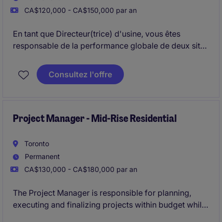
CA$120,000 - CA$150,000 par an
En tant que Directeur(trice) d'usine, vous êtes
responsable de la performance globale de deux sites
de production.
Vous pilotez à la fois les opérations, la stratégie
Consultez l'offre
commerciale et l'amélioration continue pour soutenir
la croissance et la rentabilité.
Project Manager - Mid-Rise Residential
Toronto
Permanent
CA$130,000 - CA$180,000 par an
The Project Manager is responsible for planning,
executing and finalizing projects within budget while
adhering to deadlines. This includes acquiring