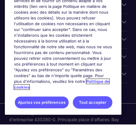
services et de fournir un contenu adapté à vos
Parcourir nos offres
intérêts [lien vers la page Politique en matière de
cookies avec des détails sur la manière dont nous
utilisons les cookies]. Vous pouvez refuser
Cookie settings
l'utilisation de cookies non nécessaires en cliquant
sur "continuer sans accepter". Dans ce cas, nous
n'installerons que les cookies strictement
Espace Entreprises
nécessaires à la bonne utilisation et à la
fonctionnalité de notre site web, mais nous ne vous
fournirons pas de contenu personnalisé. Vous
Qui Sommes-Nous ?
pouvez retirer votre consentement ou mettre à jour
vos préférences à tout moment en cliquant sur
"Ajustez vos préférences" ou "Paramètres des
Accreditations
cookies" au bas de n'importe quelle page. Pour
plus d'informations, veuillez lire notre
Politique de
cookies
Ajustez vos préférences
Tout accepter
Michael Page International Canada Limited. Nombre
d'entreprise 430280-0. Principale place d'affaires: Bay
Adelaide Centre, 333 Bay St, Suite 515, Toronto ON, M5H
2R2