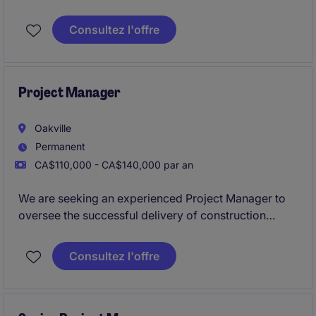
construction, piping systems, and treatment
equipment installations within water and wastewater
Consultez l'offre
facilities. This role will lead projects from planning
through commissioning while providing practical,
field-driven input on constructability, installation
methods, and value engineering opportunities.
Project Manager
Oakville
Permanent
CA$110,000 - CA$140,000 par an
We are seeking an experienced Project Manager to
oversee the successful delivery of construction
projects. This role requires exceptional project
management skills, a strong understanding of
Consultez l'offre
construction processes, and the ability to lead teams
from Oakville office and onsite across Ontario.