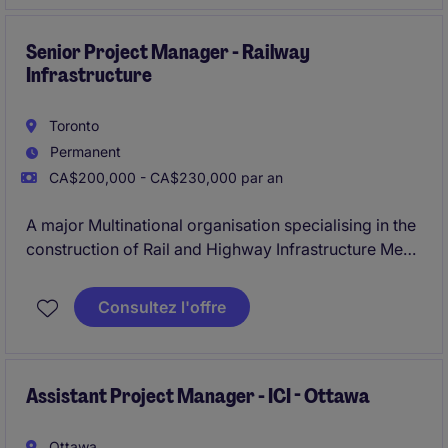
ability to lead teams from Oakville office and onsite
across Ontario.
Senior Project Manager - Railway
Infrastructure
Toronto
Permanent
CA$200,000 - CA$230,000 par an
A major Multinational organisation specialising in the
construction of Rail and Highway Infrastructure Mega
Projects is looking for their new Senior Project
Manager to be involved in the construction of one of
Consultez l'offre
Canada's largest Rail projects.
Assistant Project Manager - ICI - Ottawa
Ottawa