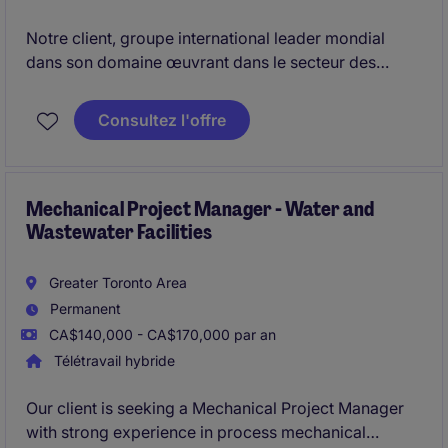
Notre client, groupe international leader mondial
dans son domaine œuvrant dans le secteur des
technologies électriques et industrielles, est à la
recherche de son leader technique pour prendre en
Consultez l'offre
charge les activités de son laboratoire d'essais sur
Longueuil (QC).
Mechanical Project Manager - Water and
Wastewater Facilities
Greater Toronto Area
Permanent
CA$140,000 - CA$170,000 par an
Télétravail hybride
Our client is seeking a Mechanical Project Manager
with strong experience in process mechanical