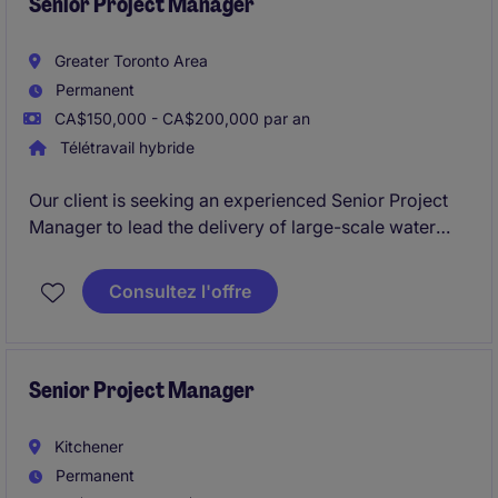
Senior Project Manager
Greater Toronto Area
Permanent
CA$150,000 - CA$200,000 par an
Télétravail hybride
Our client is seeking an experienced Senior Project
Manager to lead the delivery of large-scale water
and wastewater infrastructure projects throughout
the Greater Toronto Area. This is an opportunity for a
Consultez l'offre
seasoned construction leader to take ownership of
major projects while working within a highly
collaborative and flexible environment.
Senior Project Manager
Kitchener
Permanent