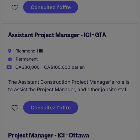
resources and coordinating the efforts of team
Consultez l'offre
members and third-party contractors or consultants
in order to deliver projects according to plan with
and understanding of the planning and approvals
process.
Assistant Project Manager - ICI - GTA
Richmond Hill
Permanent
CA$80,000 - CA$100,000 par an
The Assistant Construction Project Manager's role is
to assist the Project Manager, and other jobsite staff
members, with project administration for institutional
and commercial new build & renovation/addition
Consultez l'offre
projects up to $20MM+ in value.
Project Manager - ICI - Ottawa