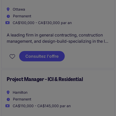
Ottawa
Permanent
CA$100,000 - CA$130,000 par an
A leading firm in general contracting, construction
management, and design-build-specializing in the ICI
sector-is actively seeking an experienced
Project
Manager
to oversee construction projects ranging
Consultez l'offre
from
$20M to $50M
in the
Ottawa
area.
Project Manager - ICI & Residential
Hamilton
Permanent
CA$110,000 - CA$145,000 par an