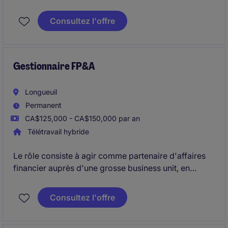
rapports financiers et la conformité aux contrôles
internes (SOX), tout en assurant l'exactitude et la
Consultez l'offre
gouvernance des informations financières. Il dirige
l'équipe comptable, coordonne les audits et pilote
les initiatives d'amélioration continue afin d'assurer
l'efficacité des processus.
Gestionnaire FP&A
Longueuil
Permanent
CA$125,000 - CA$150,000 par an
Télétravail hybride
Le rôle consiste à agir comme partenaire d'affaires
financier auprès d'une grosse business unit, en
assurant l'analyse des résultats financiers, la
planification budgétaire et le soutien aux décisions
Consultez l'offre
stratégiques. Le titulaire collabore étroitement avec
les équipes opérationnelles et la direction afin de