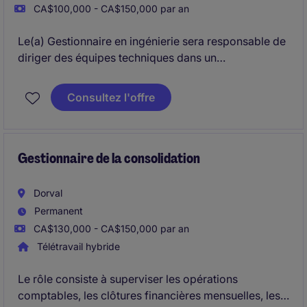
CA$100,000 - CA$150,000 par an
Le(a) Gestionnaire en ingénierie sera responsable de
diriger des équipes techniques dans un
environnement de fabrication technologique en
pleine croissance. Ce poste exige une expertise en
Consultez l'offre
gestion de projets et en optimisation des processus
pour garantir l'efficacité et la qualité des opérations.
Gestionnaire de la consolidation
Dorval
Permanent
CA$130,000 - CA$150,000 par an
Télétravail hybride
Le rôle consiste à superviser les opérations
comptables, les clôtures financières mensuelles, les