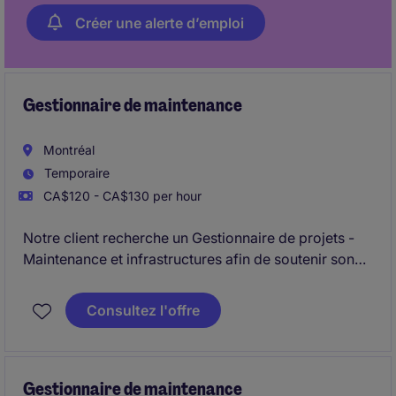
Créer une alerte d’emploi
Gestionnaire de maintenance
Montréal
Temporaire
CA$120 - CA$130 per hour
Notre client recherche un Gestionnaire de projets -
Maintenance et infrastructures afin de soutenir son
équipe dans la réalisation d'un volume important de
projets pour l'aéroport de Montréal et Toronto. Vous
Consultez l'offre
gérerez simultanément plusieurs initiatives touchant
les bâtiments, les infrastructures et les installations
opérationnelles, tout en coordonnant les différents
intervenants impliqués.
Gestionnaire de maintenance