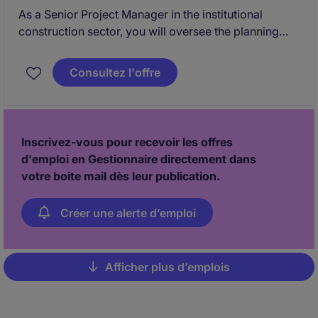
As a Senior Project Manager in the institutional
construction sector, you will oversee the planning
and execution of a school / institutional new build
project in Owen Sound. Your role will involve
Consultez l'offre
coordinating with stakeholders, managing budgets,
and ensuring projects are completed on time and
within scope.
Inscrivez-vous pour recevoir les offres
d'emploi en Gestionnaire directement dans
votre boite mail dès leur publication.
Créer une alerte d’emploi
Afficher plus d’emplois
Pagination