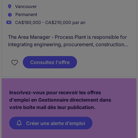
Vancouver
Permanent
CA$190,000 - CA$210,000 par an
The Area Manager - Process Plant is responsible for
integrating engineering, procurement, construction
readiness, field execution, interfaces, and decision-
making within the assigned area to deliver the work
Consultez l'offre
safely, in accordance with scope, quality, schedule,
cost, and long-term operability requirements.
Inscrivez-vous pour recevoir les offres
d'emploi en Gestionnaire directement dans
votre boite mail dès leur publication.
Créer une alerte d’emploi