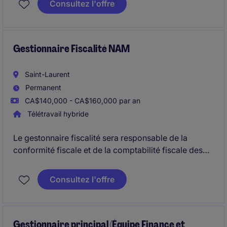
Consultez l'offre
Gestionnaire Fiscalité NAM
Saint-Laurent
Permanent
CA$140,000 - CA$160,000 par an
Télétravail hybride
Le gestonnaire fiscalité sera responsable de la
conformité fiscale et de la comptabilité fiscale des
entités canadiennes et américaines du groupe, tout
en soutenant les projets de planification fiscale, les
Consultez l'offre
vérifications et les initiatives d'amélioration des
processus. Le rôle combine une forte expertise
technique en fiscalité corporative, la gestion d'une
équipe fiscale et plusieurs parties prenantes.
Gestionnaire principal (Équipe Finance et