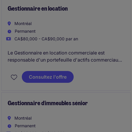
fournir des analyses financières rigoureuses, soutenir
les négociations avec les fournisseurs.
Gestionnaire en location
Montréal
Permanent
CA$80,000 - CA$90,000 par an
Le Gestionnaire en location commerciale est
responsable d'un portefeuille d'actifs commerciaux
et met en œuvre des stratégies de location visant à
maximiser l'occupation, les revenus et la valeur à
Consultez l'offre
long terme.
Le rôle comprend la négociation de baux complexes,
le leadership de l'équipe de location et la
Gestionnaire d'immeubles sénior
collaboration avec les équipes internes pour soutenir
la vision stratégique des actifs.
Montréal
Permanent