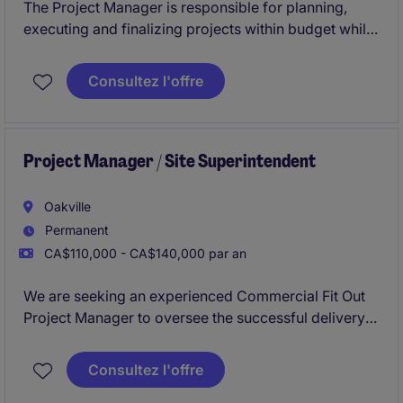
The Project Manager is responsible for planning,
executing and finalizing projects within budget while
adhering to deadlines. This includes acquiring
resources and coordinating the efforts of team
Consultez l'offre
members and third-party contractors or consultants
in order to deliver projects according to plan,
schedule and budget. This is not for an existing
vacancy.
Project Manager / Site Superintendent
Oakville
Permanent
CA$110,000 - CA$140,000 par an
We are seeking an experienced Commercial Fit Out
Project Manager to oversee the successful delivery
of construction projects. This role requires
exceptional project management skills, a strong
Consultez l'offre
understanding of construction processes, and the