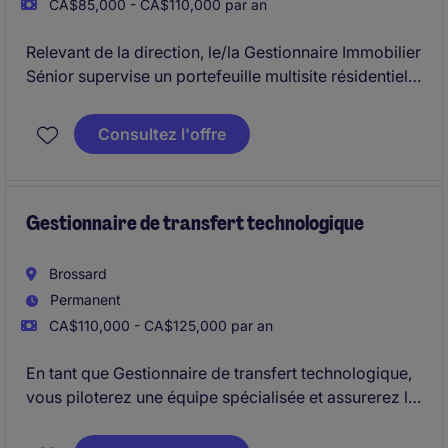
CA$85,000 - CA$110,000 par an
Relevant de la direction, le/la Gestionnaire Immobilier
Sénior supervise un portefeuille multisite résidentiel
et commercial avec une responsabilité complète sur
les opérations, la performance financière et
Consultez l'offre
l'expérience locataire.
Ce rôle clé implique le leadership des équipes sur
site et l'optimisation continue des actifs dans un
Gestionnaire de transfert technologique
environnement axé sur l'excellence opérationnelle.
Brossard
Permanent
CA$110,000 - CA$125,000 par an
En tant que Gestionnaire de transfert technologique,
vous piloterez une équipe spécialisée et assurerez le
succès des transferts jusqu'à l'échelle commerciale
dans des délais exigeants.