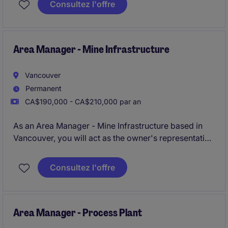
Consultez l'offre
make a significant impact in a fast-paced
environment.
Area Manager - Mine Infrastructure
Vancouver
Permanent
CA$190,000 - CA$210,000 par an
As an Area Manager - Mine Infrastructure based in
Vancouver, you will act as the owner's representative
for a large-scale mining infrastructure, ensuring
seamless integration between engineering,
Consultez l'offre
procurement, HSE, construction and operation
readiness.
Area Manager - Process Plant