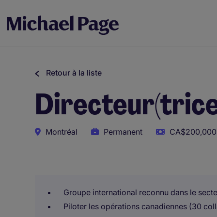
Retour à la liste
Directeur(trice
Montréal
Permanent
CA$200,000 
Ce poste utilise des outils assistés par l’IA afin de soute
Groupe international reconnu dans le secte
Piloter les opérations canadiennes (30 col