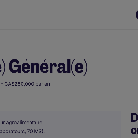
) Général(e)
- CA$260,000 par an
nir la présélection initiale. Toutes les évaluations et décisions sont 
D
ur agroalimentaire.
o
laborateurs, 70 M$).