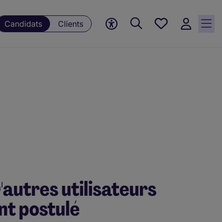
Mes
Candidats
Clients
offres, 0
currently
saved
jobs
prises par un examinateur humain.
'autres utilisateurs
nt postulé