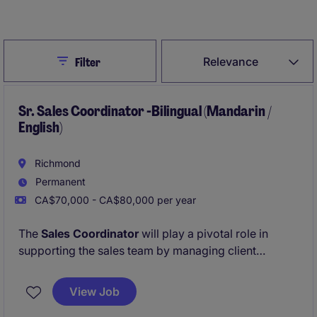
Create Job Alert
Close
Relevance
Filter
Sr. Sales Coordinator -Bilingual (Mandarin /
English)
Richmond
Permanent
CA$70,000 - CA$80,000 per year
The
Sales Coordinator
will play a pivotal role in
supporting the sales team by managing client
relationships, processing orders, and ensuring
smooth operations within the sales department. This
View Job
position is ideal for an organized and detail-oriented