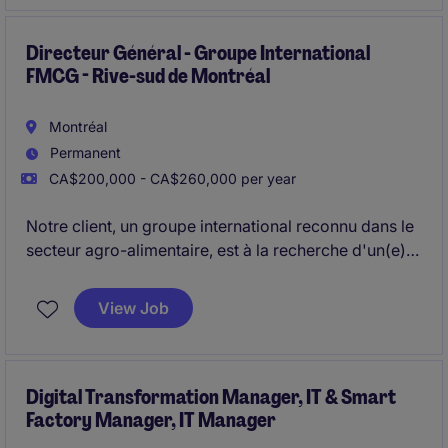
individual with a passion for the food industry.
Directeur Général - Groupe International
FMCG - Rive-sud de Montréal
Montréal
Permanent
CA$200,000 - CA$260,000 per year
Notre client, un groupe international reconnu dans le
secteur agro-alimentaire, est à la recherche d'un(e)
leader stratégique pour piloter ses opérations
canadiennes (30 collaborateurs, 70 M$ de chiffre
View Job
d'affaires) et accélérer sa prochaine phase de
croissance.
Digital Transformation Manager, IT & Smart
Factory Manager, IT Manager