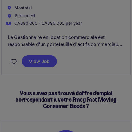
Montréal
Permanent
CA$80,000 - CA$90,000 per year
Le Gestionnaire en location commerciale est
responsable d'un portefeuille d'actifs commerciaux
et met en œuvre des stratégies de location visant à
maximiser l'occupation, les revenus et la valeur à
View Job
long terme.
Le rôle comprend la négociation de baux complexes,
le leadership de l'équipe de location et la
Vous n'avez pas trouvé d'offre d'emploi
collaboration avec les équipes internes pour soutenir
correspondant à votre Fmcg Fast Moving
la vision stratégique des actifs.
Consumer Goods ?