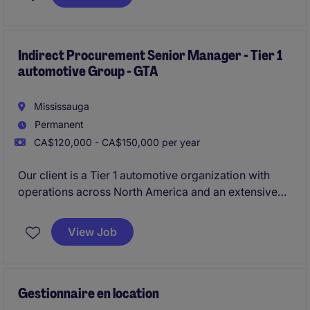
charge la performance de son site de production (70
personnes) situé proche de Chambly.
Ce recrutement s'inscrit dans une évolution interne
Indirect Procurement Senior Manager - Tier 1
automotive Group - GTA
du titulaire du poste au sein du groupe.
Mississauga
Permanent
CA$120,000 - CA$150,000 per year
Our client is a Tier 1 automotive organization with
operations across North America and an extensive
international footprint. Recognized for its operational
excellence and continuous improvement culture, the
View Job
company is seeking a strategic procurement leader
to oversee indirect purchasing activities across North
America.
Gestionnaire en location