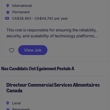
International
Permanent
CA$38,463 - CA$44,742 per year
This role is responsible for ensuring the reliability,
security, and scalability of technology platforms
supporting manufacturing, warehouse, and business
operations. The role will play a key role in
driving
View Job
automation
,
smart factory initiatives
, and
digital
transformation projects
that improve operational
efficiency, productivity, visibility, and decision-
Nos Candidats Ont Également Postulé À
making across the organization.
Directeur Commercial Services Alimentaires
Canada
Laval
Permanent