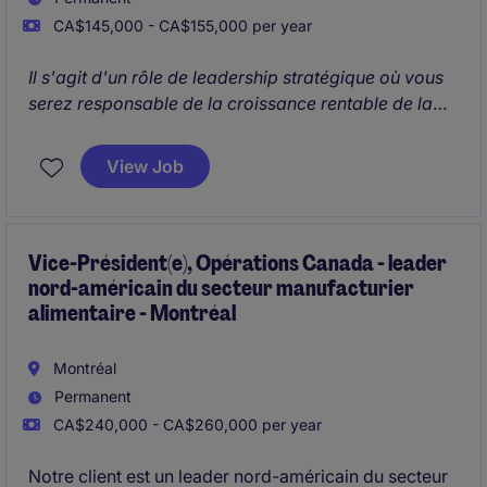
CA$145,000 - CA$155,000 per year
Il s'agit d'un rôle de leadership stratégique où vous
serez responsable de la croissance rentable de la
division Services Alimentaires à travers le Canada.
Vous dirigerez également une équipe de 10 à 14
View Job
professionnels des ventes (ventes internes et
externes) tout en pilotant les initiatives nationales de
croissance et de développement des affaires.
Vice-Président(e), Opérations Canada - leader
nord-américain du secteur manufacturier
alimentaire - Montréal
Montréal
Permanent
CA$240,000 - CA$260,000 per year
Notre client est un leader nord-américain du secteur