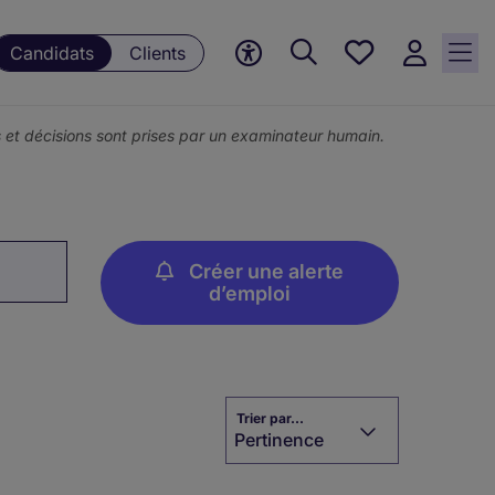
Mes
Candidats
Clients
offres, 0
currently
saved
ons et décisions sont prises par un examinateur humain.
jobs
Créer une alerte
d’emploi
Trier par...
Pertinence