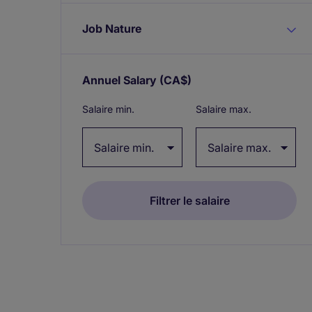
Job Nature
Annuel Salary
(CA$)
Expand / collapse
Salaire min.
Salaire max.