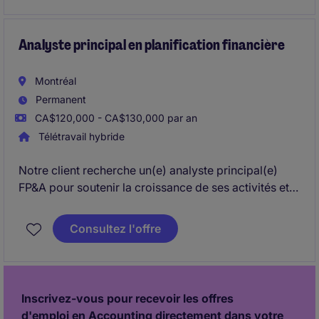
d'intelligence d'affaires et au soutien des décisions
stratégiques.
Analyste principal en planification financière
Montréal
Permanent
CA$120,000 - CA$130,000 par an
Télétravail hybride
Notre client recherche un(e) analyste principal(e)
FP&A pour soutenir la croissance de ses activités et
structurer ses fonctions financières. Le rôle agit
comme partenaire clé entre la finance et les
Consultez l'offre
opérations dans un contexte de projets
d'investissement importants.
Inscrivez-vous pour recevoir les offres
d'emploi en Accounting directement dans votre