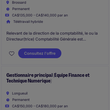
Brossard
Permanent
CA$135,000 - CA$140,000 par an
Télétravail hybride
Relevant de la direction de la comptabilité, le ou la
Directeur(trice) Comptabilité Générale est
responsable de la production, de l'analyse et de la
fiabilité de l'information financière, ainsi que de la
Consultez l'offre
supervision du processus de clôture comptable. Ce
rôle combine leadership, conformité financière,
gestion des audits et amélioration continue afin de
soutenir la croissance de l'organisation.
Gestionnaire principal (Équipe Finance et
Technique Numérique)
Longueuil
Permanent
CA$150,000 - CA$180,000 par an