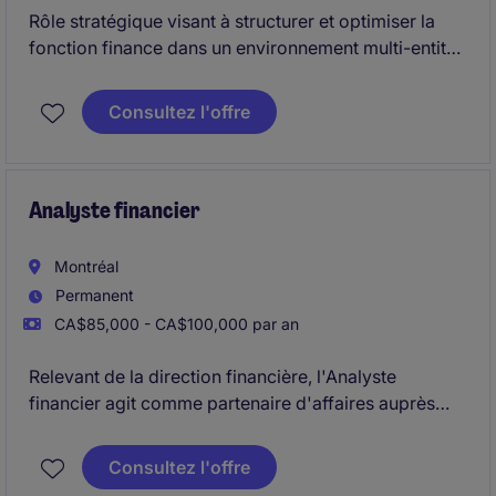
Rôle stratégique visant à structurer et optimiser la
fonction finance dans un environnement multi-entités
en forte croissance. Vous piloterez la consolidation,
les contrôles et l'intégration d'acquisitions tout en
Consultez l'offre
encadrant une équipe clé.
Analyste financier
Montréal
Permanent
CA$85,000 - CA$100,000 par an
Relevant de la direction financière, l'Analyste
financier agit comme partenaire d'affaires auprès
des équipes opérationnelles et de gestion. Il
contribue à la planification financière, à l'analyse de
Consultez l'offre
la performance, au développement d'outils