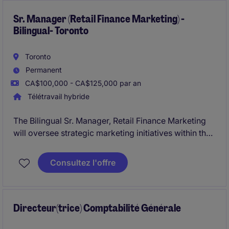
stratégiques, au financement et à l'optimisation des
actifs.
Sr. Manager (Retail Finance Marketing) -
Bilingual- Toronto
Toronto
Permanent
CA$100,000 - CA$125,000 par an
Télétravail hybride
The Bilingual Sr. Manager, Retail Finance Marketing
will oversee strategic marketing initiatives within the
financial services industry, focusing on retail finance.
This role based in Toronto and requires expertise in
Consultez l'offre
bilingual communication and marketing within a
dynamic and fast-paced environment.
Directeur(trice) Comptabilité Générale