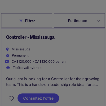
Créer une alerte d’emploi
Close
Pertinence
Filtrer
Controller - Mississauga
Mississauga
Permanent
CA$120,000 - CA$130,000 par an
Télétravail hybride
Our client is looking for a Controller for their growing
team. This is a hands-on leadership role ideal for a
construction-experienced accounting professional
who thrives in a project-driven environment and
Consultez l'offre
enjoys partnering closely with operations and