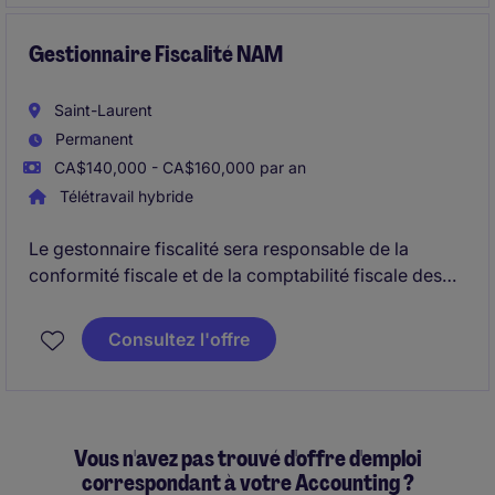
fournir des analyses financières rigoureuses, soutenir
les négociations avec les fournisseurs.
Gestionnaire Fiscalité NAM
Saint-Laurent
Permanent
CA$140,000 - CA$160,000 par an
Télétravail hybride
Le gestonnaire fiscalité sera responsable de la
conformité fiscale et de la comptabilité fiscale des
entités canadiennes et américaines du groupe, tout
en soutenant les projets de planification fiscale, les
Consultez l'offre
vérifications et les initiatives d'amélioration des
processus. Le rôle combine une forte expertise
technique en fiscalité corporative, la gestion d'une
équipe fiscale et plusieurs parties prenantes.
Vous n'avez pas trouvé d'offre d'emploi
correspondant à votre Accounting ?