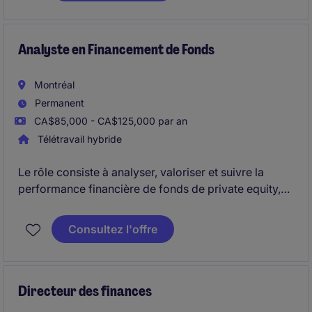
Analyste en Financement de Fonds
Montréal
Permanent
CA$85,000 - CA$125,000 par an
Télétravail hybride
Le rôle consiste à analyser, valoriser et suivre la
performance financière de fonds de private equity,
tout en assurant le reporting régulier aux
investisseurs et parties prenantes. Il implique
Consultez l'offre
également le contrôle des flux, la coordination avec
différentes équipes internationales et la contribution
à l'amélioration continue des processus financiers.
Directeur des finances