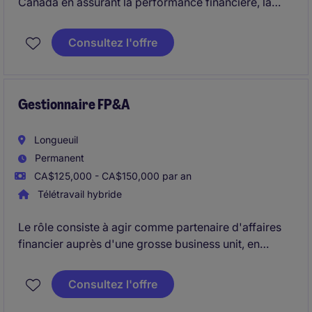
Canada en assurant la performance financière, la
qualité du reporting, la gestion des risques, la
trésorerie et la conformité de l'entreprise. Il
Consultez l'offre
accompagne la direction dans la prise de décision
stratégique, encadre une équipe multidisciplinaire et
contribue à l'amélioration continue des processus
ainsi qu'aux projets de croissance et
Gestionnaire FP&A
d'investissement.
Longueuil
Permanent
CA$125,000 - CA$150,000 par an
Télétravail hybride
Le rôle consiste à agir comme partenaire d'affaires
financier auprès d'une grosse business unit, en
assurant l'analyse des résultats financiers, la
planification budgétaire et le soutien aux décisions
Consultez l'offre
stratégiques. Le titulaire collabore étroitement avec
les équipes opérationnelles et la direction afin de