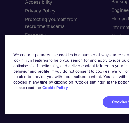
Banking 
Accessibility
Enginee
Privacy Policy
Human 
Protecting yourself from
recruitment scams
Informa
Feedback
Marketi
Country
Cookie 
We and our partners use cookies in a number of ways: to rememb
log-in, run features to help you search for and apply to jobs quickl
Cook
optimise site functionality, and deliver content tailored to your 
behavior and profile. If you do not consent to cookies, we will on
be able to provide you with personalised content. You can with
cookies at any time by clicking on "Cookie settings" at the bott
please read the
Cookie Policy
Cookies 