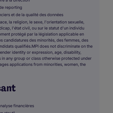
re à la direction
de reporting
nciers et de la qualité des données
ce, la religion, le sexe, l'orientation sexuelle,
icap, l'état civil, ou sur le statut d'un individu
ent protégé par la législation applicable en
es candidatures des minorités, des femmes, des
ndidats qualifiés.MPI does not discriminate on the
gender identity or expression, age, disability,
us in any group or class otherwise protected under
rages applications from minorities, women, the
cant
analyse financières