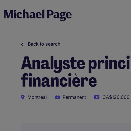
Back to search
Analyste princi
financière
Montréal
Permanent
CA$120,000 
This role uses AI-assisted tools to support initial scree