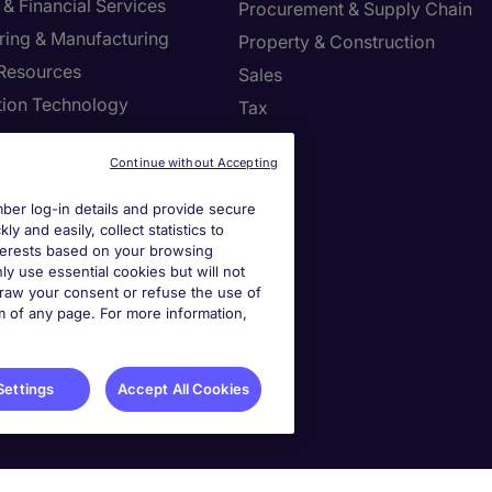
& Financial Services
Procurement & Supply Chain
ring & Manufacturing
Property & Construction
Resources
Sales
tion Technology
Tax
ng
Continue without Accepting
settings
er log-in details and provide secure
y and easily, collect statistics to
ies Settings
interests based on your browsing
ly use essential cookies but will not
draw your consent or refuse the use of
om of any page. For more information,
Settings
Accept All Cookies