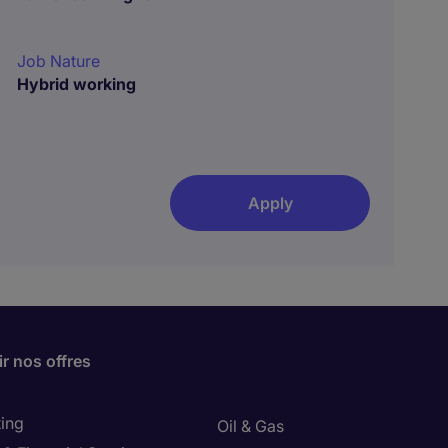
Job Nature
Hybrid working
Apply
r nos offres
ing
Oil & Gas