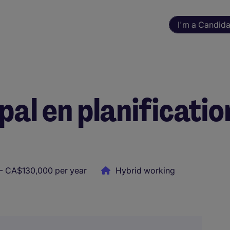
I'm a Candida
pal en planificatio
- CA$130,000 per year
Hybrid working
ning. All assessments and decisions are made by a human reviewer.