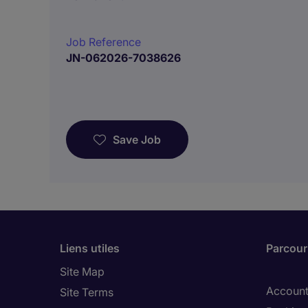
Job Reference
JN-062026-7038626
Save Job
Liens utiles
Parcouri
Site Map
Account
Site Terms