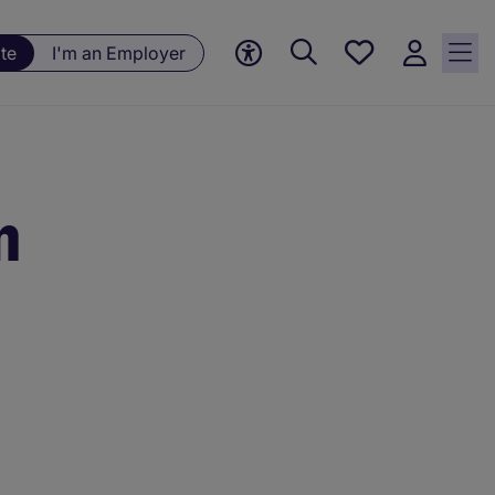
Save
te
I'm an Employer
jobs, 0
currently
saved
jobs
n