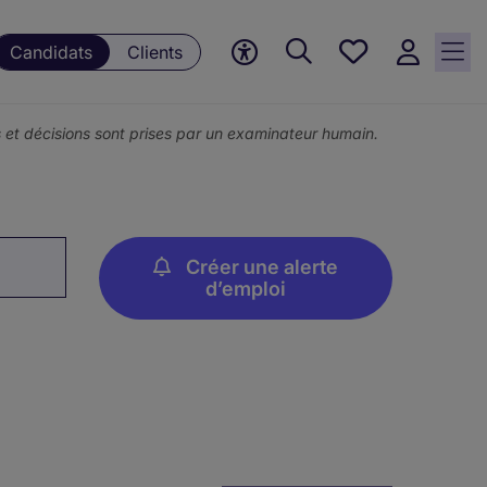
Mes
Candidats
Clients
offres, 0
currently
saved
ons et décisions sont prises par un examinateur humain.
jobs
Créer une alerte
d’emploi