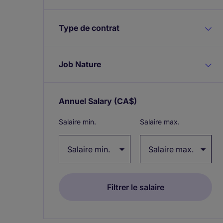
Type de contrat
Job Nature
Annuel Salary
(CA$)
Expand / collapse
Salaire min.
Salaire max.