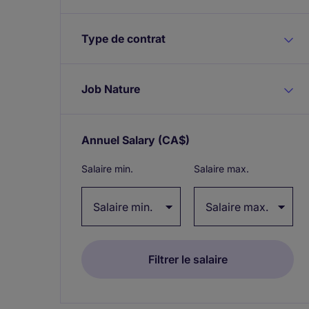
Type de contrat
Job Nature
Annuel Salary
(CA$)
Expand / collapse
Salaire min.
Salaire max.