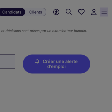
Mes
Candidats
Clients
offres, 0
currently
saved
ons et décisions sont prises par un examinateur humain.
jobs
Créer une alerte
d’emploi