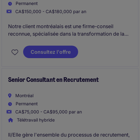
Permanent
CA$150,000 - CA$180,000 par an
Notre client montréalais est une firme-conseil
reconnue, spécialisée dans la transformation de la
chaîne d'approvisionnement et l'optimisation des
opérations logistiques. Dans un contexte de
Consultez l'offre
croissance soutenue, l'entreprise souhaite
développer une nouvelle pratique stratégique dédiée
au transport pour sa clientèle nord-américaine.
Senior Consultant en Recrutement
Montréal
Permanent
CA$75,000 - CA$95,000 par an
Télétravail hybride
Il/Elle gère l'ensemble du processus de recrutement,