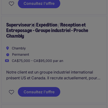
company with an outstanding reputation.
Consultez l'offre
Superviseur(e) Expédition / Réception et
Entreposage - Groupe industriel - Proche
Chambly
Chambly
Permanent
CA$75,000 - CA$95,000 par an
Notre client est un groupe industriel international
présent US et Canada. Il recrute actuellement, pour
son usine située proche Chambly, un(e)
Superviseur(e) Expédition / Réception et
Consultez l'offre
Entreposage, responsable de la planification, de la
coordination et de l'optimisation de l'ensemble des
activités logistique de l'usine.