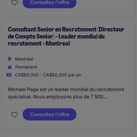
Consultez l'offre
opportunités de carrière au sein de nos bureaux à
travers le monde.
Consultant Senior en Recrutement (Directeur
de Compte Senior) - Leader mondial du
recrutement - Montréal
Montréal
Permanent
CA$60,000 - CA$80,000 par an
Michael Page est un leader mondial du recrutement
spécialisé. Nous employons plus de 7 500
collaborateurs dans 37 pays.
Beaucoup de choses ont changé depuis notre
Consultez l'offre
création en Angleterre en 1976 et le groupe continue
de croître et d'évoluer.