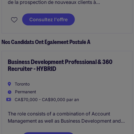
de la prospection de nouveaux clients à
l'identification, l'évaluation et le placement des
candidats. Il développe des relations durables avec
Consultez l'offre
les entreprises et les talents, tout en les
accompagnant tout au long du processus afin de
répondre à leurs besoins en recrutement et en
Nos Candidats Ont Également Postulé À
évolution de carrière.
Business Development Professional & 360
Recruiter - HYBRID
Toronto
Permanent
CA$70,000 - CA$90,000 par an
The role consists of a combination of Account
Management as well as Business Development and
360 recruiting for Michael Page, a multi-national