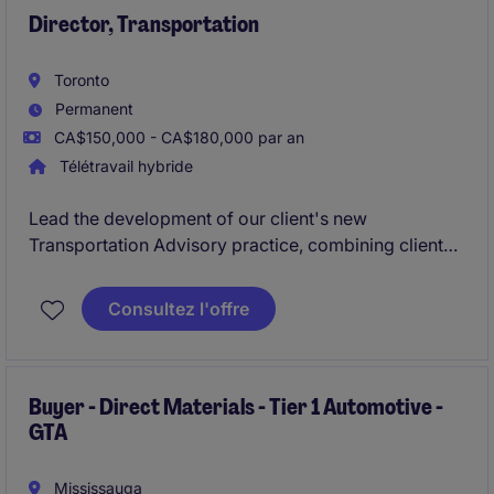
Director, Transportation
Toronto
Permanent
CA$150,000 - CA$180,000 par an
Télétravail hybride
Lead the development of our client's new
Transportation Advisory practice, combining client
consulting, business development, and practice
growth. Advise clients on transportation strategy,
Consultez l'offre
network optimization, and TMS solutions while
building a high-impact team and service offering.
Buyer - Direct Materials - Tier 1 Automotive -
GTA
Mississauga