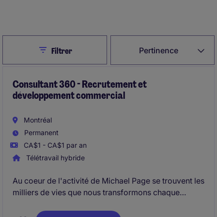
Créer une alerte d’emploi
Close
Pertinence
Filtrer
Consultant 360 - Recrutement et
développement commercial
Montréal
Permanent
CA$1 - CA$1 par an
Télétravail hybride
Au coeur de l'activité de Michael Page se trouvent les
milliers de vies que nous transformons chaque
année, l'excellence du service que nous offrons à
nos clients et candidats, ainsi que les nombreuses