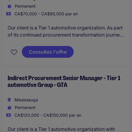
Permanent
CA$70,000 - CA$90,000 par an
Our client is a Tier 1 automotive organization. As part
of its continued procurement transformation journey,
the company is recruiting a Buyer to manage direct
material sourcing activities across North America.
Consultez l'offre
This role combines strategic procurement expertise
with hands-on execution, supporting supplier
performance, cost optimization, supply continuity,
and the evolution of procurement processes and
Indirect Procurement Senior Manager - Tier 1
automotive Group - GTA
systems.
Mississauga
Permanent
CA$120,000 - CA$150,000 par an
Our client is a Tier 1 automotive organization with