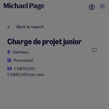
Back to search
Chargé de projet junior
Gatineau
Permanent
CA$75,000 -
CA$90,000 per year
This role uses AI-assisted tools to support initial screening.
All assessments and decisions are made by a human
reviewer.