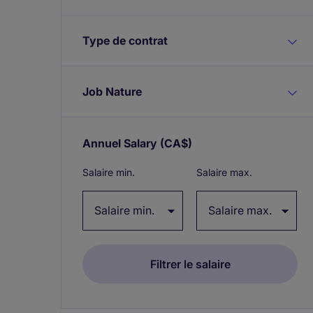
Type de contrat
Job Nature
Annuel Salary
(CA$)
Expand / collapse
Salaire min.
Salaire max.