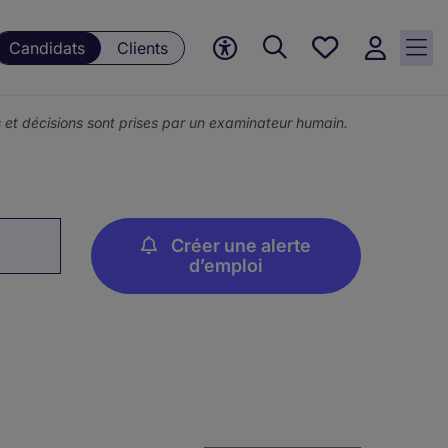
Mes
Candidats
Clients
offres, 0
currently
saved
ons et décisions sont prises par un examinateur humain.
jobs
Créer une alerte
d’emploi